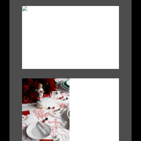
.
|
|
.
|
|