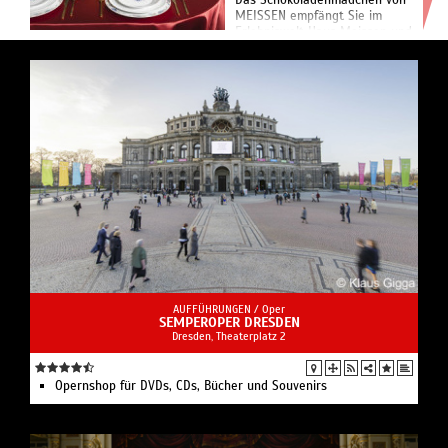
Das Schokoladenmädchen von
MEISSEN empfängt Sie im
Erlebniswelt Haus Meissen und
verkostet mit Ihnen eine heiße
Schokolade nach einer
Rezeptur aus dem 18.
Jahrhundert. Es führt Sie durch
die Schauwerk...
AUFFÜHRUNGEN /
Oper
SEMPEROPER DRESDEN
Dresden, Theaterplatz 2
Opernshop für DVDs, CDs, Bücher und Souvenirs