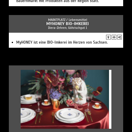
Bauernmarkt mit Produkten aus der Region statt.
MARKTPLATZ /
Lebensmittel
MYHONEY BIO-IMKEREI
Diera-Zehren, Göhrischgut 1
MyHONEY ist eine BIO-Imkerei im Herzen von Sachsen.
.
|
|