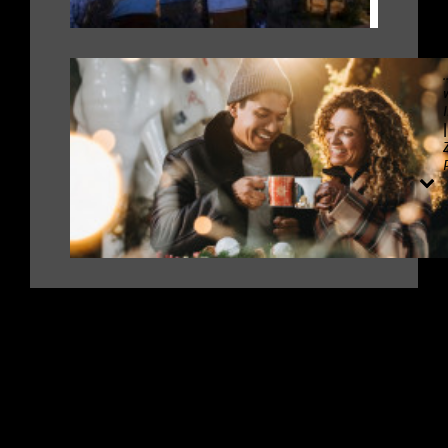
.
|
|