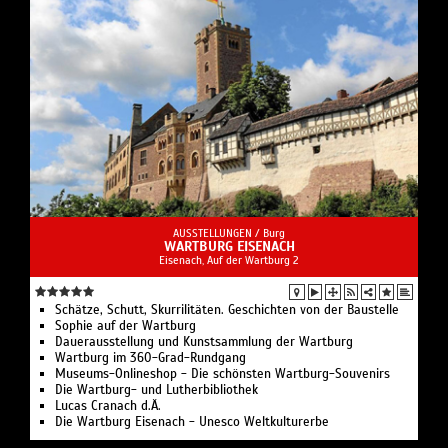
Wanderungen ist der Eingang zum Schloss.
AUSSTELLUNGEN /
Burg
WARTBURG EISENACH
Eisenach, Auf der Wartburg 2
Schätze, Schutt, Skurrilitäten. Geschichten von der Baustelle
Sophie auf der Wartburg
Dauerausstellung und Kunstsammlung der Wartburg
Wartburg im 360-Grad-Rundgang
Museums-Onlineshop - Die schönsten Wartburg-Souvenirs
Die Wartburg- und Lutherbibliothek
Lucas Cranach d.Ä.
Die Wartburg Eisenach - Unesco Weltkulturerbe