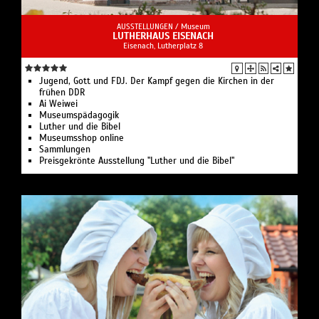
AUSSTELLUNGEN /
Museum
LUTHERHAUS EISENACH
Eisenach, Lutherplatz 8
Jugend, Gott und FDJ. Der Kampf gegen die Kirchen in der
frühen DDR
Ai Weiwei
Museumspädagogik
Luther und die Bibel
Museumsshop online
Sammlungen
Preis­ge­krönte Aus­stel­lung "Luther und die Bibel"