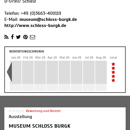
D
-
07907
Schleiz
Telefon:
+49 (0)3663-400119
E-Mail:
museum@schloss-burgk.de
http://www.schloss-burgk.de
BEWERTUNGSCHRONIK
Dez 25
Jan 26
Feb 26
Mär 26
Apr 26
Mai 26
Jun 26
Jul 26
Aug 26
total
Bewertung und Bericht
Ausstellung
MUSEUM SCHLOSS BURGK