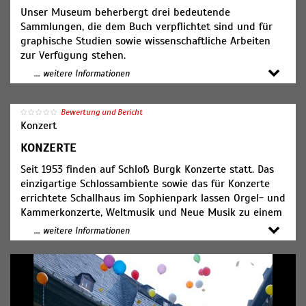
Unser Museum beherbergt drei bedeutende
Sammlungen, die dem Buch verpflichtet sind und für
graphische Studien sowie wissenschaftliche Arbeiten
zur Verfügung stehen.
... weitere Informationen
Exlibris-Sammlung
Mit etwa 78.000 Blättern ist die Exlibris-Sammlung
(Exlibris - lat.: "aus den Büchern"), die größte
Bewertung und Bericht
Konzert
Spezialsammlung des Museums und eine der großen
Europas in öffentlicher Hand. Den Grundstock bildet die
KONZERTE
etwa 13.000 Blatt umfassende Sammlung Heinicke, die
Seit 1953 finden auf Schloß Burgk Konzerte statt. Das
1981 dem Museum übereignet wurde. Dank weiterer
einzigartige Schlossambiente sowie das für Konzerte
Schenkungen von Sammlern und Künstlern sowie
errichtete Schallhaus im Sophienpark lassen Orgel- und
durch Ankäufe konnte die Sammlung beständig
Kammerkonzerte, Weltmusik und Neue Musik zu einem
erweitert werden und vereint heute Exlibris aus fünf
besonderen Erlebnis werden. Die eigens für Burgk
Jahrhunderten, gearbeitet von über 5.000 Künstlern
... weitere Informationen
gearbeitete Silbermann-Orgel erklingt noch heute in
aus mehr als 60 Ländern. Sie setzt im frühen 16.
originaler Chortonlage.
Jahrhundert ein, etwa 25.000 Blätter gehören in die
Zeit vom ausgehenden 19. Jahrhundert bis Mitte der
1930er Jahre. Kein wesentlicher Künstler fehlt. Von
einigen ist das Exlibris-Werk vollständig oder nahezu