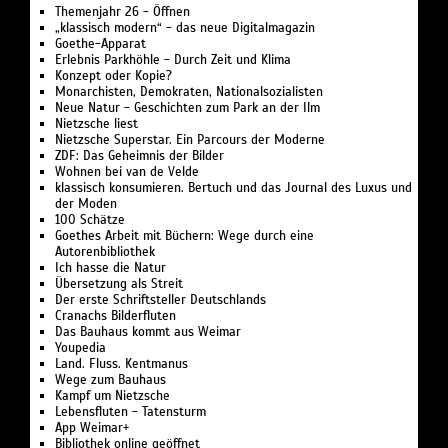
Themenjahr 26 - Öffnen
„klassisch modern“ - das neue Digitalmagazin
Goethe-Apparat
Erlebnis Parkhöhle - Durch Zeit und Klima
Konzept oder Kopie?
Monarchisten, Demokraten, Nationalsozialisten
Neue Natur - Geschichten zum Park an der Ilm
Nietzsche liest
Nietzsche Superstar. Ein Parcours der Moderne
ZDF: Das Geheimnis der Bilder
Wohnen bei van de Velde
klassisch konsumieren. Bertuch und das Journal des Luxus und
der Moden
100 Schätze
Goethes Arbeit mit Büchern: Wege durch eine
Autorenbibliothek
Ich hasse die Natur
Übersetzung als Streit
Der erste Schriftsteller Deutschlands
Cranachs Bilderfluten
Das Bauhaus kommt aus Weimar
Youpedia
Land. Fluss. Kentmanus
Wege zum Bauhaus
Kampf um Nietzsche
Lebensfluten - Tatensturm
App Weimar+
Bibliothek online geöffnet