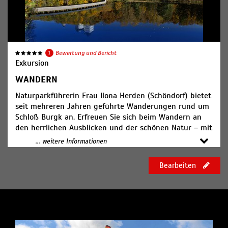
1
Bewertung und Bericht
Exkursion
WANDERN
Naturparkführerin Frau Ilona Herden (Schöndorf) bietet
seit mehreren Jahren geführte Wanderungen rund um
Schloß Burgk an. Erfreuen Sie sich beim Wandern an
den herrlichen Ausblicken und der schönen Natur – mit
allen Sinnen. Dabei wechselt das Erleben je nach
... weitere Informationen
Jahreszeit.
Bearbeiten
Das Angebot ist geeignet für Erwachsene aller
Altersgruppen und auch für Kinder in Begleitung
Erwachsener. Für eine Rast im Wald bitte nach eigenem
Bedarf Verpflegung mitbringen! Für die Organisation
zeichnet der Naturpark Thüringer Schiefergebirge /
Obere Saale verantwortlich. Treffpunkt für alle