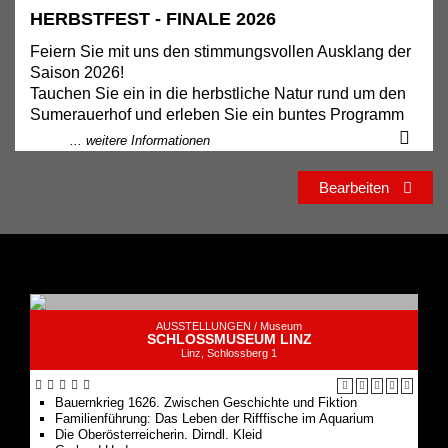
HERBSTFEST - FINALE 2026
Feiern Sie mit uns den stimmungsvollen Ausklang der
Saison 2026!
Tauchen Sie ein in die herbstliche Natur rund um den
Sumerauerhof und erleben Sie ein buntes Programm
für Groß und Klein:
... weitere Informationen
Das erwartet Sie:
Bearbeiten
- Begegnungen mit unseren Tieren
- Spannende Führungen
- Herbstliche Köstlichkeiten zum Genießen
- Kreative Aktivstation für Kinder
Lassen Sie sich vom Zauber des Herbstes inspirieren,
genießen Sie Natur, Kultur und kulinarische Vielfalt –
AUSSTELLUNGEN /
Museum
SCHLOSSMUSEUM LINZ
und seien Sie unser Gast beim Saisonabschluss 2026
Linz, Schlossberg 1
am Sumerauerhof!
Bauern­krieg 1626. Zwischen Geschichte und Fiktion
Familien­führung: Das Leben der Rifffische im Aquarium
Die Oberösterreicherin. Dirndl. Kleid