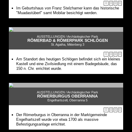
Im Geburtshaus von Franz Stelzhamer kann das historische
"Muadastüberl" samt Mobilar besichtigt werden.
AUSSTELLUNGEN /
Archäologischer Park
RÖMERBAD & RÖMERPARK SCHLÖGEN
St. Agatha, Mitterberg 3
Am Standort des heutigen Schlögen befindet sich ein kleines
Kastell und eine Zivilsiedlung mit einem Badegebäude, das
150 n. Chr. errichtet wurde.
AUSSTELLUNGEN /
Archäologischer Park
RÖMERBURGUS OBERRANNA
Engelhartszell, Oberranna 5
Der Römerburgus in Oberranna in der Marktgemeinde
Engelhartszell wurde vor etwa 1700 als massive
Befestigungsanlage errichtet.