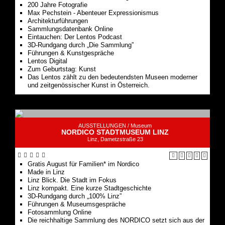
200 Jah­re Fotografie
Max Pech­stein - Aben­teu­er Expressionismus
Archi­tek­tur­füh­run­gen
Samm­lungs­da­ten­bank Online
Ein­tau­chen: Der Lentos Podcast
3D-Rund­gang durch ​„Die Sammlung”
Füh­run­gen & Kunstgespräche
Lentos Digi­tal
Zum Geburts­tag: Kunst
Das Lentos zählt zu den bedeutendsten Museen moderner
und zeitgenössischer Kunst in Österreich.
AUSSTELLUNGEN /
Museum
NORDICO STADTMUSEUM LINZ
Linz, Dametzstraße 23
Gratis August für Familien* im Nordico
Made in Linz
Linz Blick. Die Stadt im Fokus
Linz kompakt. Eine kurze Stadtgeschichte
3D-Rund­gang durch ​„100% Linz”
Führungen & Museumsgespräche
Fotosammlung Online
Die reichhaltige Sammlung des NORDICO setzt sich aus der