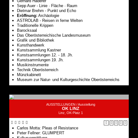
Gerhard Haderer
Sepp Auer - Linie · Fläche · Raum
Dietmar Brehm - Punkt und Echo
Eröffnung:
Archäologie
ASTROLAB - Reisen in ferne Welten
Traditionelle Krippen
Barocksaal
Das Oberösterreichische Landesmuseum
Grafik und Bibliothek
Kunsthandwerk
Kunstsammlung Kastner
Kunstsammlungen 12. - 18. Jh.
Kunstsammlungen 19. Jh.
Musikinstrumente
Technik Oberösterreich
Münzkabinett
Museum zur Natur- und Kulturgeschichte Oberösterreichs
AUSSTELLUNGEN /
Ausstellung
OK LINZ
Linz, OK-Platz 1
Carlos Motta: Pleas of Resistance
Peter Fellner: GLUMPERT
Kulturvermittlung