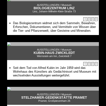
AUSSTELLUNGEN /
Museum
BIOLOGIEZENTRUM LINZ
Linz, Johann-Wilhelm-Klein-Straße 73
Das Biologiezentrum widmet sich dem Sammeln, Bewahren,
Erforschen, Dokumentieren, und Vermitteln von Wissen über
die Tier- und Pflanzenwelt, über Gesteine und Mineralien.
AUSSTELLUNGEN /
Museum
KUBIN-HAUS ZWICKLEDT
Wernstein am Inn, Zwickledt 7
Seit dem Tod von Alfred Kubin im Jahr 1959 wird das
Wohnhaus des Künstlers als Gedächtnisort und Museum mit
wechselnden Ausstellungen weitergeführt.
AUSSTELLUNGEN /
Museum
STELZHAMER-GEDENKSTÄTTE PRAMET
Pramet, Großpiesenham 26