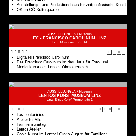
Ausstellungs- und Produktionshaus für zeitgenössische Kunst
OK im OÖ Kulturquartier
AUSSTELLUNGEN /
Museum
FC - FRANCISCO CAROLINUM LINZ
Linz, Museumstraße 14
Digitales Francisco Carolinum
Das Francisco Carolinum ist das Haus für Foto- und
Medienkunst des Landes Oberösterreich.
AUSSTELLUNGEN /
Museum
LENTOS KUNSTMUSEUM LINZ
Linz, Ernst-Koref-Promenade 1
Los Len­to­ni­ni­os
Ate­lier für Alle
Familiensonntag
Lentos Atelier
Coo­le Kunst im Lentos! Gra­tis-August für Familien*