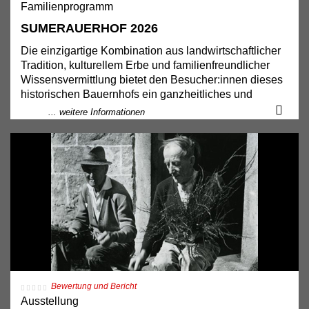
Familienprogramm
SUMERAUERHOF 2026
Die einzigartige Kombination aus landwirtschaftlicher
Tradition, kulturellem Erbe und familienfreundlicher
Wissensvermittlung bietet den Besucher:innen dieses
historischen Bauernhofs ein ganzheitliches und
nachhaltiges Erlebnis.
... weitere Informationen
Ausstellung
Unter dem Motto
DIY - Do It Yourself!
widmen sich
unsere Ausstellungen heuer zwei Schwerpunkten. Im
Mittelpunkt stehen einerseits Formen des
Selbermachens in Vergangenheit und Gegenwart,
andererseits die Möglichkeiten, wie Natur im
unmittelbaren Lebensumfeld aktiv und
verantwortungsvoll gestaltet werden kann.
Streichelzoo
Am weitläufigen Gelände tummeln sich Alpine
Bewertung und Bericht
Steinschafe, Pfauenziegen, Steirische
Ausstellung