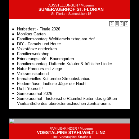
AUSSTELLUNGEN /
Museum
SUMERAUERHOF ST. FLORIAN
St. Florian, Samesleiten 15
Herbstfest - Finale 2026
Monikas Garten
Familiensonntag: Welt­tier­schutz­tag am Hof
DIY - Damals und Heute
Volkstänze entdecken
Familienworkshop
Erinnerungs­café - Bauerngarten
Familiensonntag: Duftende Kräuter & fröhliche Lieder
Natur-Parcours mit Ziege
Volksmusikabend
Immaterielles Kulturerbe Streuobstanbau
Fledermäuse, lautlose Jäger der Nacht
Do It Yourself!
Sumerauerhof 2026
Sumerauerhof - historische Räumlichkeiten des größten
Vierkanthöfe des oberösterreichischen Zentralraums
FAMILIE+KINDER /
Museum
VOESTALPINE STAHLWELT LINZ
Linz, voestalpine-Straße 4