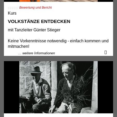
offen.
Bitte um rechtzeitige Anmeldung unter
Bewertung und Bericht
kulturvermittlung@ooelkg.at
oder +43 732 7720 52222
Kurs
(9:00–15:00)
VOLKSTÄNZE ENTDECKEN
Kostenbeitrag: € 5.- für Eintritt, Rundgang, Kaffee &
Kuchen
mit Tanzleiter Günter Stieger
Terminänderungen vorbehalten!
Keine Vorkenntnisse notwendig - einfach kommen und
mitmachen!
... weitere Informationen
In Kooperation mit dem OÖ Volksliedwerk