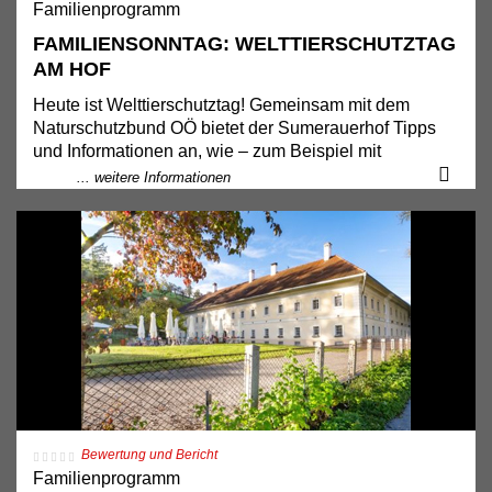
Familienprogramm
FAMILIENSONNTAG: WELT­TIER­SCHUTZ­TAG
AM HOF
Heute ist Welttierschutztag! Gemeinsam mit dem
Naturschutzbund OÖ bietet der Sumerauerhof Tipps
und Informationen an, wie – zum Beispiel mit
selbstgebauten Nistkästen – der Tierwelt geholfen
... weitere Informationen
werden kann.
10:00–15:00 Aktivstation
11:00 Greifvögel-Auswilderung
Wanderausstellung
Freier Eintritt mit der OÖ Familienkarte
Bewertung und Bericht
Familienprogramm