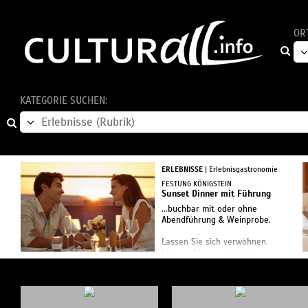
OR
KATEGORIE SUCHEN:
ERLEBNISSE
| Erlebnisgastronomie
FESTUNG KÖNIGSTEIN
Sunset Dinner mit Führung
...buchbar mit oder ohne
Abendführung & Weinprobe.
Lassen Sie sich verwöhnen
beim wohl romantischsten
Dinner der Sächsischen
Schweiz! Nehmen Sie Platz und
genießen Sie den
Sonnenunterga...