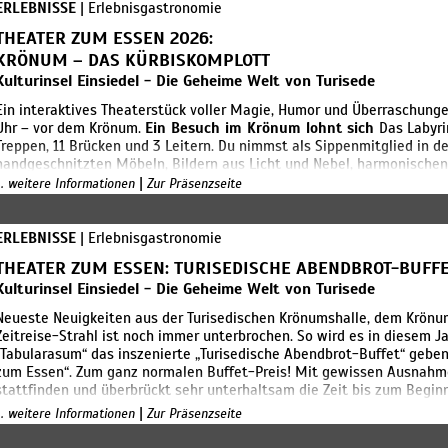
nächsten Morgen unsere spannenden "Nachbarwelten" erkunden? Ihr s
ERLEBNISSE
| Erlebnisgastronomie
Feste wie das Funkelorum besuchen. Dort steppt das Yak! Wenn ihr län
THEATER ZUM ESSEN 2026:
verbringen wollt, könnt ihr ordentlich sparen.
KRÖNUM – DAS KÜRBISKOMPLOTT
Kulturinsel Einsiedel - Die Geheime Welt von Turisede
Ein interaktives Theaterstück voller Magie, Humor und Überraschunge
Uhr – vor dem Krönum.
Ein Besuch im Krönum lohnt sich
Das Labyri
Treppen, 11 Brücken und 3 Leitern. Du nimmst als Sippenmitglied in d
handgeschnitzten Möbeln, Bildern aus Licht und Nebel, harmonische
gleichzeitig sinnlich in Größe und Form.
Preise
Tagesgäste: Erwachsene
|
... weitere Informationen
Zur Präsenzseite
Übernachterbonus: Erwachsene: 59,00€ | Kinder (4-14 Jahre): 15,00€ P
Menü. Weitere Getränke sind separat zu bezahlen.
Jetzt buchen
E-M
PRIVATE FEIERN IM KRÖNUM?
Sie planen eine Geburtstagsfeier, ei
ERLEBNISSE
| Erlebnisgastronomie
Krönum feiern? Fragen Sie gerne an! Weitere Termine für Ihren indivi
THEATER ZUM ESSEN: TURISEDISCHE ABENDBROT-BUFF
exklusiv möglich!
Kulturinsel Einsiedel - Die Geheime Welt von Turisede
Neueste Neuigkeiten aus der Turisedischen Krönumshalle, dem Krönum
Zeitreise-Strahl ist noch immer unterbrochen. So wird es in diesem J
„Tabularasum“ das inszenierte „Turisedische Abendbrot-Buffet“ geben.
zum Essen“. Zum ganz normalen Buffet-Preis! Mit gewissen Ausnahme
stattfinden und überbrückt sehr unterhaltsam die Zeit bis zum Begi
Kannibalenkessel, Geisterstunde oder Mitternachtsabenteuer.
|
... weitere Informationen
Zur Präsenzseite