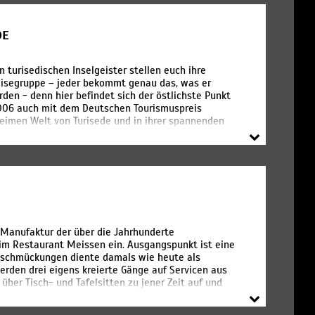
DE
n turisedischen Inselgeister stellen euch ihre
Reisegruppe – jeder bekommt genau das, was er
den - denn hier befindet sich der östlichste Punkt
2006 auch mit dem Deutschen Tourismuspreis
eimen Welt von Turisede und in ihrer spannenden
erleben - da reicht ein Tag nicht aus. Doch zum
die Turiseder waren für ihre Gastfreundschaft
elten" erkunden? Ihr solltet unbedingt unsere
bt es Magischeres, als eine Nacht hoch oben in
terne über dir hell leuchten, ist das ein Erlebnis,
e Manufaktur der über die Jahrhunderte
 im Restaurant Meissen ein. Ausgangspunkt ist eine
usschmückungen diente damals wie heute als
rden drei eigens kreierte Gänge auf Servicen aus
über Tisch- und Tafelsitten zu jener Zeit auf und
i-Gänge-Menü bietet einen ebenso anschaulichen wie
en sind ein Aperitif, Begleitung von einer