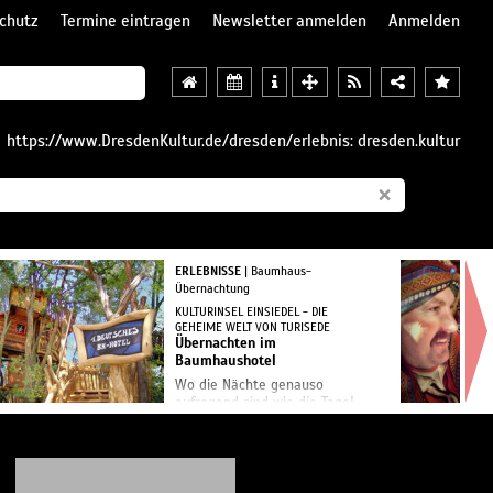
chutz
Termine eintragen
Newsletter anmelden
Anmelden
https://www.DresdenKultur.de/dresden/erlebnis: dresden.kultur
×
ERLEBNISSE
| Baumhaus-
Übernachtung
KULTURINSEL EINSIEDEL - DIE
GEHEIME WELT VON TURISEDE
Übernachten im
Baumhaushotel
Wo die Nächte genauso
aufregend sind wie die Tage!
Mehr als 200 ganz besondere
Übernachtungsplätze gibt es
bei uns. Vom luxuriösen
Baumhaushotel - dem ersten in