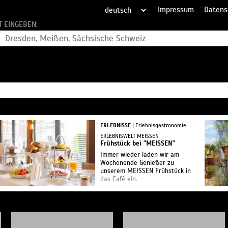
Impressum
Datens
T EINGEBEN:
ERLEBNISSE
| Erlebnisgastronomie
ERLEBNISWELT MEISSEN
Frühstück bei "MEISSEN"
Immer wieder laden wir am
Wochenende Genießer zu
unserem MEISSEN Frühstück in
das Café ein.
Beginnen Sie den Tag mit
unseren kulinarischen
Frühstücksköstlichkeiten
serviert auf Weißem G...