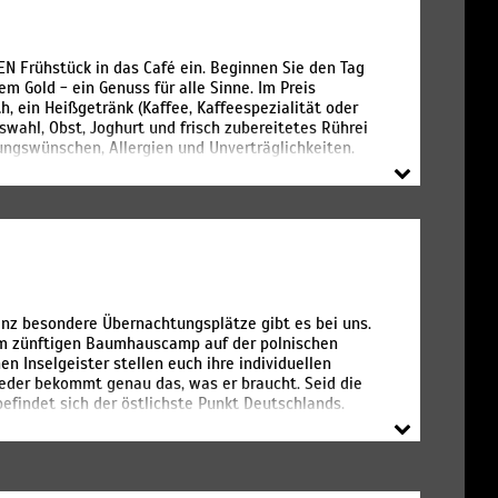
 Frühstück in das Café ein. Beginnen Sie den Tag
m Gold - ein Genuss für alle Sinne. Im Preis
, ein Heißgetränk (Kaffee, Kaffeespezialität oder
wahl, Obst, Joghurt und frisch zubereitetes Rührei
ungswünschen, Allergien und Unverträglichkeiten.
nz besondere Übernachtungsplätze gibt es bei uns.
um zünftigen Baumhauscamp auf der polnischen
en Inselgeister stellen euch ihre individuellen
jeder bekommt genau das, was er braucht. Seid die
efindet sich der östlichste Punkt Deutschlands.
dem Deutschen Tourismuspreis ausgezeichnet.
n ihrer spannenden Umgebung, wo einst die
 Tag nicht aus. Doch zum Glück warten hier auch
 ihre Gastfreundschaft bekannt! Wollt ihr am