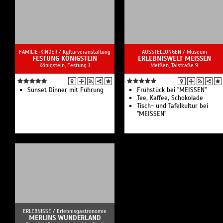
FAMILIE+KINDER /
Kulturveranstaltung
AUSSTELLUNGEN /
Museum
FESTUNG KÖNIGSTEIN
ERLEBNISWELT MEISSEN
Königstein, Festung 1
Meißen, Talstraße 9
Sunset Dinner mit Führung
Frühstück bei "MEISSEN"
Tee, Kaffee, Schokolade
Tisch- und Tafelkultur bei
"MEISSEN"
ERLEBNISSE /
Erlebnisgastronomie
MERLINS WUNDERLAND