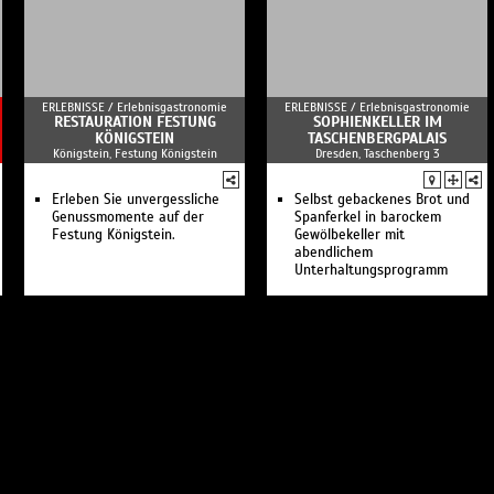
ERLEBNISSE /
Erlebnisgastronomie
ERLEBNISSE /
Erlebnisgastronomie
RESTAURATION FESTUNG
SOPHIENKELLER IM
KÖNIGSTEIN
TASCHENBERGPALAIS
Königstein, Festung Königstein
Dresden, Taschenberg 3
Erleben Sie unvergessliche
Selbst gebackenes Brot und
Genussmomente auf der
Spanferkel in barockem
Festung Königstein.
Gewölbekeller mit
abendlichem
Unterhaltungsprogramm