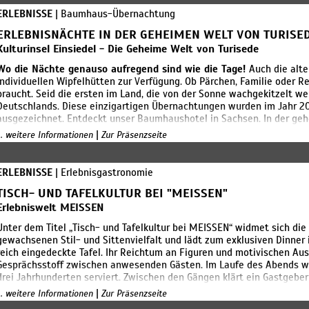
ERLEBNISSE
| Baumhaus-Übernachtung
ERLEBNISNÄCHTE IN DER GEHEIMEN WELT VON TURISE
Kulturinsel Einsiedel - Die Geheime Welt von Turisede
Wo die Nächte genauso aufregend sind wie die Tage!
Auch die alte
individuellen Wipfelhütten zur Verfügung. Ob Pärchen, Familie oder 
braucht. Seid die ersten im Land, die von der Sonne wachgekitzelt wer
Deutschlands. Diese einzigartigen Übernachtungen wurden im Jahr 
ausgezeichnet. Entdeckt unser Baumhaushotel in Sachsen. In der geh
Umgebung, wo einst die Hochkultur der Turiseder lebte, ist so viel zu 
|
... weitere Informationen
Zur Präsenzseite
Glück warten hier auch atemberaubende Nächte auf euch, denn schon 
bekannt! Wollt ihr am nächsten Morgen unsere spannenden "Nachbarw
turisedischen Feten und Feste besuchen. Dort steppt das Yak! Was gi
ERLEBNISSE
| Erlebnisgastronomie
einem Baum zu verbringen? Wenn die Blätter im Wind rascheln und die S
TISCH- UND TAFELKULTUR BEI "MEISSEN"
das du nie vergessen wirst.
Erlebniswelt MEISSEN
Unter dem Titel „Tisch- und Tafelkultur bei MEISSEN“ widmet sich di
gewachsenen Stil- und Sittenvielfalt und lädt zum exklusiven Dinner
reich eingedeckte Tafel. Ihr Reichtum an Figuren und motivischen A
Gesprächsstoff zwischen anwesenden Gästen. Im Laufe des Abends we
drei Jahrhunderten serviert. Zwischen den Gängen klärt ein Gastgeber 
erläutert, wie die Manufaktur diese zu allen Zeiten prägte. Das Dre
|
... weitere Informationen
Zur Präsenzseite
unterhaltsamen Einblick in die Tisch- und Tafelkultur. Im Preis enthalt