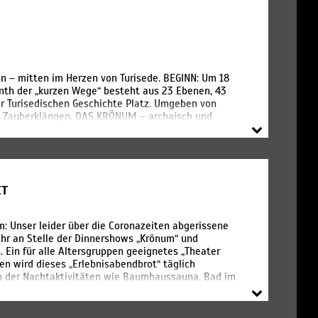
olltet unbedingt unsere turisedischen Feten und
ger als eine Nacht in der Welt Turisedes
n – mitten im Herzen von Turisede. BEGINN: Um 18
nth der „kurzen Wege“ besteht aus 23 Ebenen, 43
er Turisedischen Geschichte Platz. Umgeben von
n Zauberklängen. DAS KRÖNUM – archaisch und
: 72,00€ | Kinder (4-14 Jahre): 18,00€
reis ist inkl. Begrüßungs-Zaubertrunk und 4 Gänge-
ail:
buchung@turisede.de
Tel.: 035891 491 13
ne Hochzeit oder eine Weihnachtsfeier und wollen im
duellen Anlass auf Anfrage möglich! Ab 50 Personen
ET
: Unser leider über die Coronazeiten abgerissene
ahr an Stelle der Dinnershows „Krönum“ und
 Ein für alle Altersgruppen geeignetes „Theater
n wird dieses „Erlebnisabendbrot“ täglich
nn der Nachtaktivitäten wie Baumhaussauna, Bad im