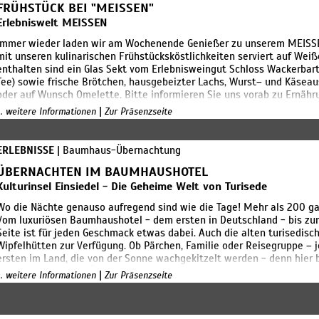
FRÜHSTÜCK BEI "MEISSEN"
Erlebniswelt MEISSEN
Immer wieder laden wir am Wochenende Genießer zu unserem MEISSEN
mit unseren kulinarischen Frühstücksköstlichkeiten serviert auf Weiße
enthalten sind ein Glas Sekt vom Erlebnisweingut Schloss Wackerbarth
Tee) sowie frische Brötchen, hausgebeizter Lachs, Wurst– und Käseaus
oder auf Wunsch Omelette. Bitte informieren Sie uns vorab zu Ernähr
Termin: 10-12 Uhr an ausgewählten Wochenenden und Feiertagen!
|
... weitere Informationen
Zur Präsenzseite
ERLEBNISSE
| Baumhaus-Übernachtung
ÜBERNACHTEN IM BAUMHAUSHOTEL
Kulturinsel Einsiedel - Die Geheime Welt von Turisede
Wo die Nächte genauso aufregend sind wie die Tage! Mehr als 200 ga
Vom luxuriösen Baumhaushotel - dem ersten in Deutschland - bis z
Seite ist für jeden Geschmack etwas dabei. Auch die alten turisedisch
Wipfelhütten zur Verfügung. Ob Pärchen, Familie oder Reisegruppe – 
ersten im Land, die von der Sonne wachgekitzelt werden - denn hier b
Diese einzigartigen Übernachtungen wurden im Jahr 2006 auch mit 
|
... weitere Informationen
Zur Präsenzseite
Entdeckt unser Baumhaushotel in Sachsen. Auf der Kulturinsel und i
Hochkultur der Turiseder lebte, ist so viel zu erleben - da reicht ein
atemberaubende Nächte auf euch, denn schon die Turiseder waren für