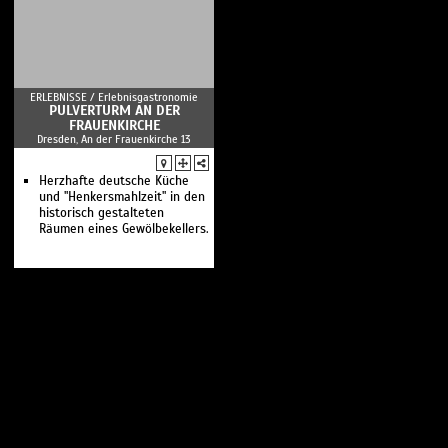
Deutschland - bis zum z...
ERLEBNISSE /
Erlebnisgastronomie
PULVERTURM AN DER
FRAUENKIRCHE
Dresden, An der Frauenkirche 13
Herzhafte deutsche Küche
und "Henkersmahlzeit" in den
historisch gestalteten
Räumen eines Gewölbekellers.