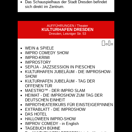
Das Schauspielhaus der Stadt Dresden befindet
sich direkt im Zentrum.
AUFFÜHRUNGEN /
Theater
KULTURHAFEN DRESDEN
Dresden, Leisniger Str. 53
WEIN & SPIELE
IMPRO COMEDY SHOW
IMPRO-KRIMI
IMPROSTORY
SEPIJA - JAZZSESSION IN PIESCHEN
KULTURHAFEN JUBELÄUM - DIE IMPROSHOW-
SHOW
KULTURHAFEN JUBELÄUM - TAG DER
OFFENEN TÜR
MAESTRO™ - DER IMPRO SLAM
HEIMAT - DIE IMPROSHOW ZUM TAG DER
DEUTSCHEN EINHEIT
IMPROTHEATERKURS FÜR EINSTEIGER*INNEN
EXTRABLATT - DIE IMPROSHOW
DAS HOTEL
HALLOWEEN IMPRO-SHOW
IMPROV COMEDY - in English
TAGEBUCH BÜHNE