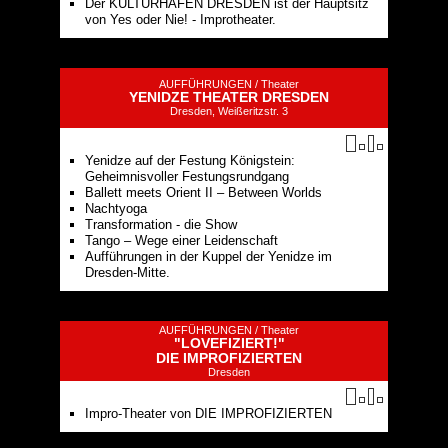
Der KULTURHAFEN DRESDEN ist der Hauptsitz
von Yes oder Nie! - Improtheater.
AUFFÜHRUNGEN /
Theater
YENIDZE THEATER DRESDEN
Dresden, Weißeritzstr. 3
Yenidze auf der Festung Königstein:
Geheimnisvoller Festungsrundgang
Ballett meets Orient II – Between Worlds
Nachtyoga
Transformation - die Show
Tango – Wege einer Leidenschaft
Aufführungen in der Kuppel der Yenidze im
Dresden-Mitte.
AUFFÜHRUNGEN /
Theater
"LOVEFIZIERT!"
DIE IMPROFIZIERTEN
Dresden
Impro-Theater von DIE IMPROFIZIERTEN