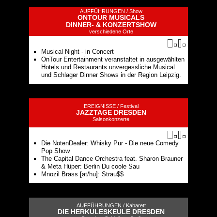
AUFFÜHRUNGEN /
Show
ONTOUR MUSICALS
DINNER- & KONZERTSHOW
verschiedene Orte
Musical Night - in Concert
OnTour Entertainment veranstaltet in ausgewählten
Hotels und Restaurants unvergessliche Musical
und Schlager Dinner Shows in der Region Leipzig.
EREIGNISSE /
Festival
JAZZTAGE DRESDEN
Saisonkonzerte
Die NotenDealer: Whisky Pur - Die neue Comedy
Pop Show
The Capital Dance Orchestra feat. Sharon Brauner
& Meta Hüper: Berlin Du coole Sau
Mnozil Brass [at/hu]: Strau$$
AUFFÜHRUNGEN /
Kabarett
DIE HERKULESKEULE DRESDEN