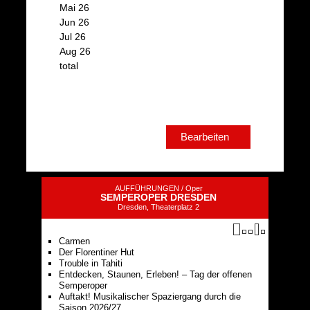
Mai 26
Jun 26
Jul 26
Aug 26
total
Bearbeiten
AUFFÜHRUNGEN /
Oper
SEMPEROPER DRESDEN
Dresden, Theaterplatz 2
Carmen
Der Florentiner Hut
Trouble in Tahiti
Entdecken, Staunen, Erleben! – Tag der offenen
Semperoper
Auftakt! Musikalischer Spaziergang durch die
Saison 2026/27