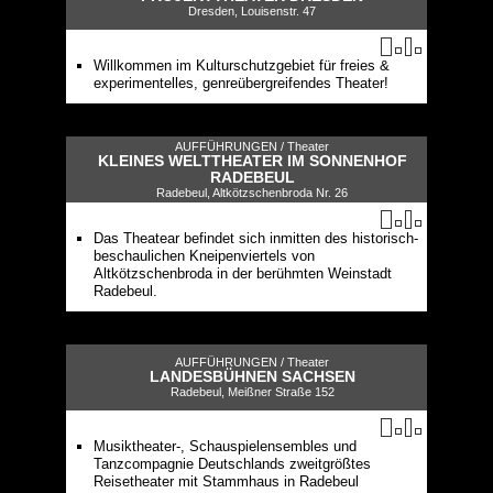
Dresden, Louisenstr. 47
Willkommen im Kulturschutzgebiet für freies &
experimentelles, genreübergreifendes Theater!
AUFFÜHRUNGEN /
Theater
KLEINES WELTTHEATER IM SONNENHOF
RADEBEUL
Radebeul, Altkötzschenbroda Nr. 26
Das Theatear befindet sich inmitten des historisch-
beschaulichen Kneipenviertels von
Altkötzschenbroda in der berühmten Weinstadt
Radebeul.
AUFFÜHRUNGEN /
Theater
LANDESBÜHNEN SACHSEN
Radebeul, Meißner Straße 152
Musiktheater-, Schauspielensembles und
Tanzcompagnie Deutschlands zweitgrößtes
Reisetheater mit Stammhaus in Radebeul