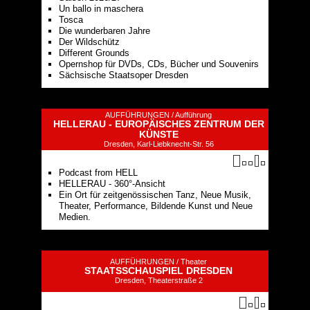
Un ballo in maschera
Tosca
Die wunderbaren Jahre
Der Wildschütz
Different Grounds
Opernshop für DVDs, CDs, Bücher und Souvenirs
Sächsische Staatsoper Dresden
AUFFÜHRUNGEN /
Aufführung
HELLERAU - EUROPÄISCHES ZENTRUM DER
KÜNSTE
Dresden, Karl-Liebknecht-Str. 56
Podcast from HELL
HELLERAU - 360°-Ansicht
Ein Ort für zeitgenössischen Tanz, Neue Musik,
Theater, Performance, Bildende Kunst und Neue
Medien.
AUFFÜHRUNGEN /
Theater
STAATSSCHAUSPIEL DRESDEN
Dresden, Theaterstraße 2