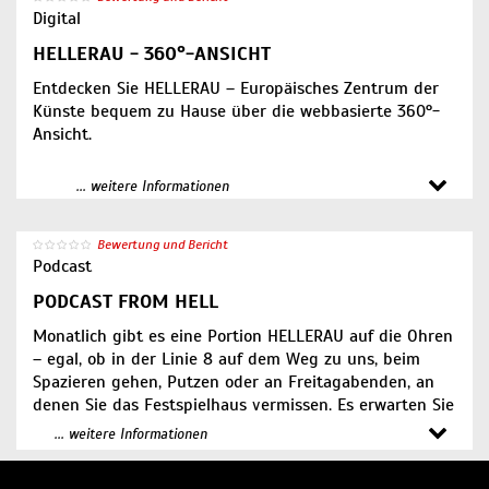
Digital
HELLERAU - 360°-ANSICHT
Entdecken Sie HELLERAU – Europäisches Zentrum der
Künste bequem zu Hause über die webbasierte 360°-
Ansicht.
HELLERAU Außenansicht
... weitere Informationen
HELLERAU Foyer
HELLERAU Großer Saal
Bewertung und Bericht
HELLERAU Dalcroze-Saal
Podcast
HELLERAU Nancy-Spero-Saal
PODCAST FROM HELL
Monatlich gibt es eine Portion HELLERAU auf die Ohren
– egal, ob in der Linie 8 auf dem Weg zu uns, beim
Spazieren gehen, Putzen oder an Freitagabenden, an
denen Sie das Festspielhaus vermissen. Es erwarten Sie
spannende Interviews mit unseren Künstler:innen,
... weitere Informationen
Klangworkshops, HELLERAU ASMR und vieles mehr.