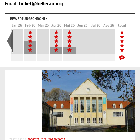
Email:
ticket@hellerau.org
BEWERTUNGSCHRONIK
Dez 25
Jan 26
Feb 26
Mär 26
Apr 26
Mai 26
Jun 26
Jul 26
Aug 26
total
4
Bewertung und Bericht