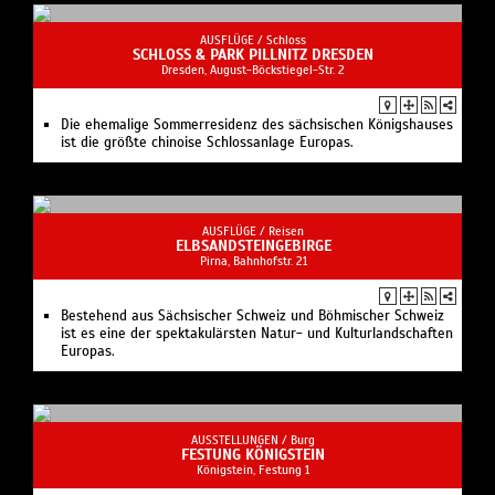
AUSFLÜGE /
Schloss
SCHLOSS & PARK PILLNITZ DRESDEN
Dresden, August-Böckstiegel-Str. 2
Die ehemalige Sommerresidenz des sächsischen Königshauses
ist die größte chinoise Schlossanlage Europas.
AUSFLÜGE /
Reisen
ELBSANDSTEINGEBIRGE
Pirna, Bahnhofstr. 21
Bestehend aus Sächsischer Schweiz und Böhmischer Schweiz
ist es eine der spektakulärsten Natur- und Kulturlandschaften
Europas.
AUSSTELLUNGEN /
Burg
FESTUNG KÖNIGSTEIN
Königstein, Festung 1