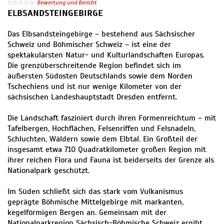
Bewertung und Bericht
ELBSANDSTEINGEBIRGE
Das Elbsandsteingebirge – bestehend aus Sächsischer
Schweiz und Böhmischer Schweiz – ist eine der
spektakulärsten Natur- und Kulturlandschaften Europas.
Die grenzüberschreitende Region befindet sich im
äußersten Südosten Deutschlands sowie dem Norden
Tschechiens und ist nur wenige Kilometer von der
sächsischen Landeshauptstadt Dresden entfernt.
Die Landschaft fasziniert durch ihren Formenreichtum – mit
Tafelbergen, Hochflächen, Felsenriffen und Felsnadeln,
Schluchten, Wäldern sowie dem Elbtal. Ein Großteil der
insgesamt etwa 710 Quadratkilometer großen Region mit
ihrer reichen Flora und Fauna ist beiderseits der Grenze als
Nationalpark geschützt.
Im Süden schließt sich das stark vom Vulkanismus
geprägte Böhmische Mittelgebirge mit markanten,
kegelförmigen Bergen an. Gemeinsam mit der
Nationalparkregion Sächsisch-Böhmische Schweiz ergibt