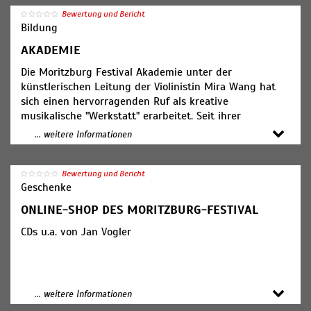
Bewertung und Bericht
Bildung
AKADEMIE
Die Moritzburg Festival Akademie unter der
künstlerischen Leitung der Violinistin Mira Wang hat
sich einen hervorragenden Ruf als kreative
musikalische "Werkstatt" erarbeitet. Seit ihrer
Gründung im Jahre 2006 ist sie ein fester Bestandteil
... weitere Informationen
des Moritzburg Festivals. Durch ein international
ausgeschriebenes Verfahren werden jedes Jahr
Musikstudent/innen aus aller Welt zur Teilnahme
Bewertung und Bericht
Geschenke
ausgewählt. Gemeinsam bilden sie das Moritzburg
Festival Orchester.
ONLINE-SHOP DES MORITZBURG-FESTIVAL
CDs u.a. von Jan Vogler
Zusätzlich zu den Orchesterwerken erarbeiten die
Nachwuchstalente auch ein vielseitiges
Kammermusikrepertoire und erhalten dabei wichtige
Impulse von erfahrenen Festival-Künstlern. Im Rahmen
des Moritzburg Festivals haben die jungen
... weitere Informationen
Musiker/innen schließlich die Gelegenheit, sich bei