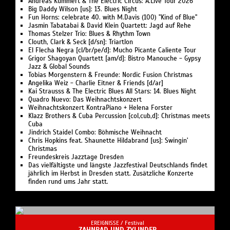
Andreas Kümmert & The Electric Circus: A.Live Tour 2026
Big Daddy Wilson [us]: 13. Blues Night
Fun Horns: celebrate 40. with M.Davis (100) "Kind of Blue"
Jasmin Tabatabai & David Klein Quartett: Jagd auf Rehe
Thomas Stelzer Trio: Blues & Rhythm Town
Clouth, Clark & Seck [d/sn]: Triartlon
El Flecha Negra [cl/br/pe/d]: Mucho Picante Caliente Tour
Grigor Shagoyan Quartett [am/d]: Bistro Manouche - Gypsy
Jazz & Global Sounds
Tobias Morgenstern & Freunde: Nordic Fusion Christmas
Angelika Weiz - Charlie Eitner & Friends [d/ar]
Kai Strausss & The Electric Blues All Stars: 14. Blues Night
Quadro Nuevo: Das Weihnachtskonzert
Weihnachtskonzert KontraPiano + Helena Forster
Klazz Brothers & Cuba Percussion [col,cub,d]: Christmas meets
Cuba
Jindrich Staidel Combo: Böhmische Weihnacht
Chris Hopkins feat. Shaunette Hildabrand [us]: Swingin'
Christmas
Freundeskreis Jazztage Dresden
Das vielfältigste und längste Jazzfestival Deutschlands findet
jährlich im Herbst in Dresden statt. Zusätzliche Konzerte
finden rund ums Jahr statt.
EREIGNISSE /
Festival
ZAHNRAD UND ZYLINDER