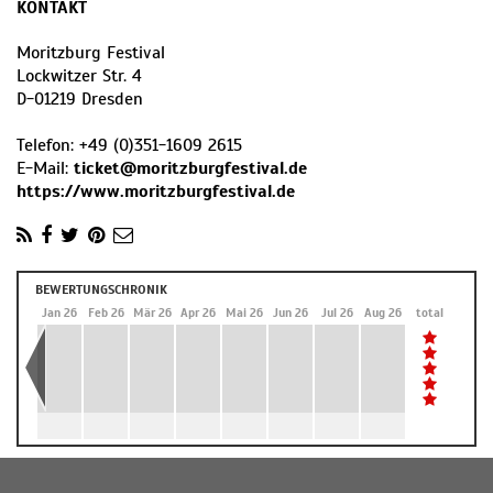
KONTAKT
Moritzburg Festival
Lockwitzer Str. 4
D
-
01219
Dresden
Telefon:
+49 (0)351-1609 2615
E-Mail:
ticket@moritzburgfestival.de
https://www.moritzburgfestival.de
BEWERTUNGSCHRONIK
Dez 25
Jan 26
Feb 26
Mär 26
Apr 26
Mai 26
Jun 26
Jul 26
Aug 26
total