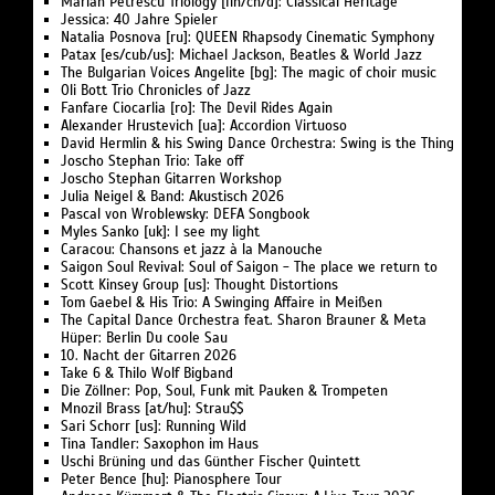
Marian Petrescu Triology [fin/ch/d]: Classical Heritage
Jessica: 40 Jahre Spieler
Natalia Posnova [ru]: QUEEN Rhapsody Cinematic Symphony
Patax [es/cub/us]: Michael Jackson, Beatles & World Jazz
The Bulgarian Voices Angelite [bg]: The magic of choir music
Oli Bott Trio Chronicles of Jazz
Fanfare Ciocarlia [ro]: The Devil Rides Again
Alexander Hrustevich [ua]: Accordion Virtuoso
David Hermlin & his Swing Dance Orchestra: Swing is the Thing
Joscho Stephan Trio: Take off
Joscho Stephan Gitarren Workshop
Julia Neigel & Band: Akustisch 2026
Pascal von Wroblewsky: DEFA Songbook
Myles Sanko [uk]: I see my light
Caracou: Chansons et jazz à la Manouche
Saigon Soul Revival: Soul of Saigon - The place we return to
Scott Kinsey Group [us]: Thought Distortions
Tom Gaebel & His Trio: A Swinging Affaire in Meißen
The Capital Dance Orchestra feat. Sharon Brauner & Meta
Hüper: Berlin Du coole Sau
10. Nacht der Gitarren 2026
Take 6 & Thilo Wolf Bigband
Die Zöllner: Pop, Soul, Funk mit Pauken & Trompeten
Mnozil Brass [at/hu]: Strau$$
Sari Schorr [us]: Running Wild
Tina Tandler: Saxophon im Haus
Uschi Brüning und das Günther Fischer Quintett
Peter Bence [hu]: Pianosphere Tour