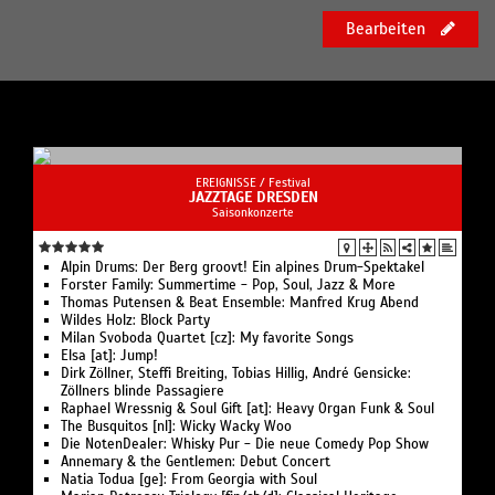
verschiedenen Konzertformaten einem gleichermaßen
Bearbeiten
neugierigen und anspruchsvollen Publikum zu
präsentieren.
Da alle Akademist/innen - unabhängig von ihrem
sozialen oder finanziellen Hintergrund - von einem
Vollstipendium profitieren, werden stets engagierte
Musikliebhaber gesucht, die sich mit einer einmaligen
EREIGNISSE /
Festival
JAZZTAGE DRESDEN
Patenschaft an den Kosten dieses ambitionierten
Saisonkonzerte
Nachwuchsförderprojekts beteiligen. Nicht die
finanziellen Möglichkeiten des Einzelnen sollen
ausschlaggebend sein, sondern allein Begeisterung,
Alpin Drums: Der Berg groovt! Ein alpines Drum-Spektakel
Forster Family: Summertime - Pop, Soul, Jazz & More
Talent und die Bereitschaft zum musikalischen
Thomas Putensen & Beat Ensemble: Manfred Krug Abend
Austausch.
Wildes Holz: Block Party
Milan Svoboda Quartet [cz]: My favorite Songs
Elsa [at]: Jump!
Dirk Zöllner, Steffi Breiting, Tobias Hillig, André Gensicke:
Zöllners blinde Passagiere
Raphael Wressnig & Soul Gift [at]: Heavy Organ Funk & Soul
The Busquitos [nl]: Wicky Wacky Woo
Die NotenDealer: Whisky Pur - Die neue Comedy Pop Show
Annemary & the Gentlemen: Debut Concert
Natia Todua [ge]: From Georgia with Soul