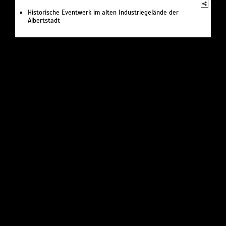
Historische Eventwerk im alten Industriegelände der
Albertstadt
EREIGNISSE /
Festival
FILMINITIATIVE DRESDEN E.V. FILMFEST DRESDEN
Dresden, Alaunstraße 62
International Short Film Festival
EREIGNISSE /
Festival
JÜDISCHE MUSIK- UND THEATERWOCHE
Dresden, Louisenstraße 47
Verein und Festival