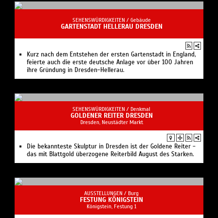
SEHENSWÜRDIGKEITEN /
Gebäude
GARTENSTADT HELLERAU DRESDEN
Kurz nach dem Entstehen der ersten Gartenstadt in England,
feierte auch die erste deutsche Anlage vor über 100 Jahren
ihre Gründung in Dresden-Hellerau.
SEHENSWÜRDIGKEITEN /
Denkmal
GOLDENER REITER DRESDEN
Dresden, Neustädter Markt
Die bekannteste Skulptur in Dresden ist der Goldene Reiter -
das mit Blattgold überzogene Reiterbild August des Starken.
AUSSTELLUNGEN /
Burg
FESTUNG KÖNIGSTEIN
Königstein, Festung 1