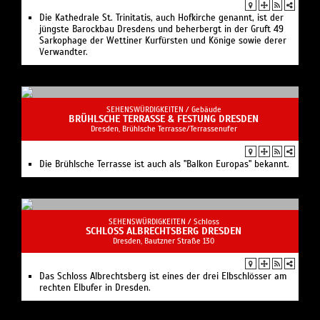
Die Kathedrale St. Trinitatis, auch Hofkirche genannt, ist der
jüngste Barockbau Dresdens und beherbergt in der Gruft 49
Sarkophage der Wettiner Kurfürsten und Könige sowie derer
Verwandter.
SEHENSWÜRDIGKEITEN /
Gebäude
BRÜHLSCHE TERRASSE & FESTUNG DRESDEN
Dresden, Brühlsche Terrasse/Terrassenufer
Die Brühlsche Terrasse ist auch als "Balkon Europas" bekannt.
SEHENSWÜRDIGKEITEN /
Schloss
SCHLOSS ALBRECHTSBERG DRESDEN
Dresden, Bautzner Straße 130
Das Schloss Albrechtsberg ist eines der drei Elbschlösser am
rechten Elbufer in Dresden.