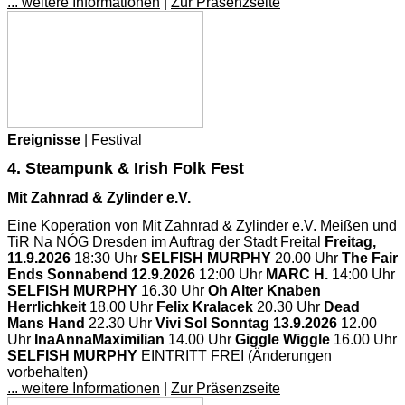
... weitere Informationen
|
Zur Präsenzseite
Ereignisse
| Festival
4. Steampunk & Irish Folk Fest
Mit Zahnrad & Zylinder e.V.
Eine Koperation von Mit Zahnrad & Zylinder e.V. Meißen und
TiR Na NÓG Dresden im Auftrag der Stadt Freital
Freitag,
11.9.2026
18:30 Uhr
SELFISH MURPHY
20.00 Uhr
The Fair
Ends
Sonnabend 12.9.2026
12:00 Uhr
MARC H.
14:00 Uhr
SELFISH MURPHY
16.30 Uhr
Oh Alter Knaben
Herrlichkeit
18.00 Uhr
Felix Kralacek
20.30 Uhr
Dead
Mans Hand
22.30 Uhr
Vivi Sol
Sonntag 13.9.2026
12.00
Uhr
InaAnnaMaximilian
14.00 Uhr
Giggle Wiggle
16.00 Uhr
SELFISH MURPHY
EINTRITT FREI (Änderungen
vorbehalten)
... weitere Informationen
|
Zur Präsenzseite