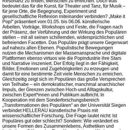
Resonanz zu finden, Menschen zu erreichen. Doch was
bedeutet das für die Kunst, für Theater und Tanz, für Musik –
für jene Orte, die Begegnung, Experiment und
gesellschaftliche Reflexion miteinander verbinden? „Make it
Pop!“ präsentiert vom 01.05. bis 06.06. künstlerische
Arbeiten, Vorträge, Workshops und Feste, die Fragen nach
der Präsenz, der Verführung und der Wirkung des Populären
stellen – mit all seinen schillernden, widersprüchlichen und
befreienden Facetten. Das Populäre prägt unsere Gegenwart
auf nahezu allen Ebenen. Populistische Bewegungen
nutzen die Mechanismen der Massenansprache und digitale
Plattformen ebenso virtuos wie die Popindustrie ihre Stars
und Narrative inszeniert. Der Erfolg liegt in der Fähigkeit,
Bilder, Emotionen und Zugehörigkeiten zu erzeugen und
damit für eine bestimmte Zeit viele Menschen zu erreichen.
Gleichzeitig zeigt sich im Populären das große Versprechen
von Teilhabe – ein demokratischer, manchmal anarchischer
Impuls, der Grenzen zwischen Hoch-und Alltagskultur,
zwischen Expert*innen und Publikum aufbricht. In
Kooperation mit dem Sonderforschungsbereich
„Transformationen des Populären“ an der Universität Siegen
verbindet HELLERAU künstlerische Praxis mit
wissenschaftlicher Forschung. Die Frage lautet nicht: Ist
Populäres gut oder schlecht? Sondern: Wie verändert es
unsere Formen des Zusammenlebens, Ästhetiken und