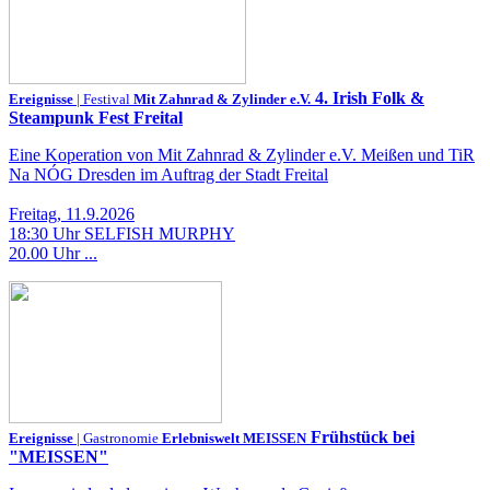
4. Irish Folk &
Ereignisse
| Festival
Mit Zahnrad & Zylinder e.V.
Steampunk Fest Freital
Eine Koperation von Mit Zahnrad & Zylinder e.V. Meißen und TiR
Na NÓG Dresden im Auftrag der Stadt Freital
Freitag, 11.9.2026
18:30 Uhr SELFISH MURPHY
20.00 Uhr ...
Frühstück bei
Ereignisse
| Gastronomie
Erlebniswelt MEISSEN
"MEISSEN"