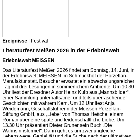
Ereignisse
| Festival
Literaturfest Meißen 2026 in der Erlebniswelt
Erlebniswelt MEISSEN
Das Literaturfest Meißen 2026 findet am Sonntag, 14. Juni, in
der Erlebniswelt MEISSEN im Schmuckhof der Porzellan-
Manufaktur statt. Besucher erwartet ein abwechslungsreicher
Tag mit drei Lesungen in sommerlichem Ambiente. Um 10.30
Uhr liest der Dresdner Autor Heinz Kulb aus „Mannsbilder“,
einer Sammlung unterhaltsamer und teils überraschender
Geschichten mit wahrem Kern. Um 12 Uhr liest Anja
Weidemann, Geschäftsführerin der Meissen Porzellan-
Stiftung GmbH, aus „Liebe“ von Thomas Hettche, einem
Roman über eine späte und leidenschaftliche Liebe. Um
13.30 Uhr präsentiert Dieter Gruner sein Buch „Die
Wahnsinnsformel“. Darin geht es um zwei ungleiche
Lebenswege, Genialität und die Suche nach der ultimativen