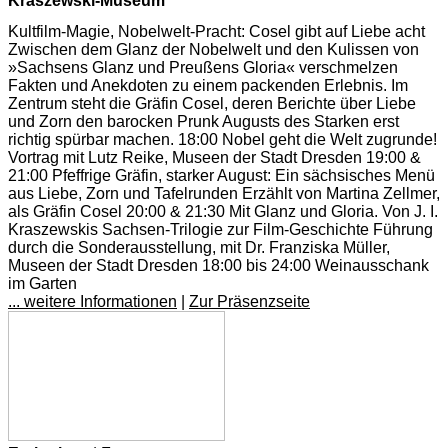
Kraszewski-Museum
Kultfilm-Magie, Nobelwelt-Pracht: Cosel gibt auf Liebe acht
Zwischen dem Glanz der Nobelwelt und den Kulissen von
»Sachsens Glanz und Preußens Gloria« verschmelzen
Fakten und Anekdoten zu einem packenden Erlebnis. Im
Zentrum steht die Gräfin Cosel, deren Berichte über Liebe
und Zorn den barocken Prunk Augusts des Starken erst
richtig spürbar machen. 18:00 Nobel geht die Welt zugrunde!
Vortrag mit Lutz Reike, Museen der Stadt Dresden 19:00 &
21:00 Pfeffrige Gräfin, starker August: Ein sächsisches Menü
aus Liebe, Zorn und Tafelrunden Erzählt von Martina Zellmer,
als Gräfin Cosel 20:00 & 21:30 Mit Glanz und Gloria. Von J. I.
Kraszewskis Sachsen-Trilogie zur Film-Geschichte Führung
durch die Sonderausstellung, mit Dr. Franziska Müller,
Museen der Stadt Dresden 18:00 bis 24:00 Weinausschank
im Garten
... weitere Informationen
|
Zur Präsenzseite