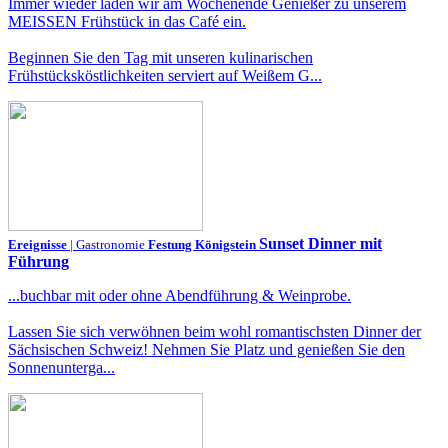
Immer wieder laden wir am Wochenende Genießer zu unserem
MEISSEN Frühstück in das Café ein.
Beginnen Sie den Tag mit unseren kulinarischen
Frühstücksköstlichkeiten serviert auf Weißem G...
Sunset Dinner mit
Ereignisse
| Gastronomie
Festung Königstein
Führung
...buchbar mit oder ohne Abendführung & Weinprobe.
Lassen Sie sich verwöhnen beim wohl romantischsten Dinner der
Sächsischen Schweiz! Nehmen Sie Platz und genießen Sie den
Sonnenunterga...