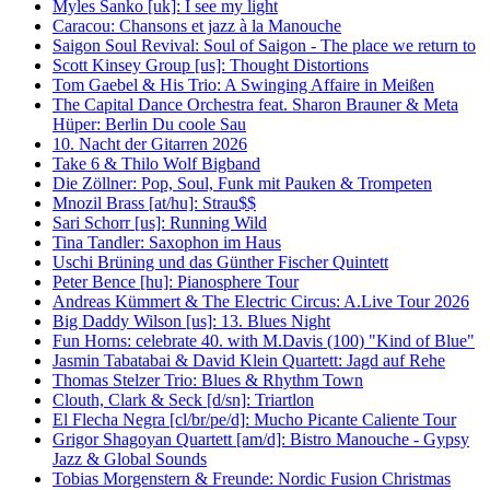
Myles Sanko [uk]: I see my light
Caracou: Chansons et jazz à la Manouche
Saigon Soul Revival: Soul of Saigon - The place we return to
Scott Kinsey Group [us]: Thought Distortions
Tom Gaebel & His Trio: A Swinging Affaire in Meißen
The Capital Dance Orchestra feat. Sharon Brauner & Meta
Hüper: Berlin Du coole Sau
10. Nacht der Gitarren 2026
Take 6 & Thilo Wolf Bigband
Die Zöllner: Pop, Soul, Funk mit Pauken & Trompeten
Mnozil Brass [at/hu]: Strau$$
Sari Schorr [us]: Running Wild
Tina Tandler: Saxophon im Haus
Uschi Brüning und das Günther Fischer Quintett
Peter Bence [hu]: Pianosphere Tour
Andreas Kümmert & The Electric Circus: A.Live Tour 2026
Big Daddy Wilson [us]: 13. Blues Night
Fun Horns: celebrate 40. with M.Davis (100) "Kind of Blue"
Jasmin Tabatabai & David Klein Quartett: Jagd auf Rehe
Thomas Stelzer Trio: Blues & Rhythm Town
Clouth, Clark & Seck [d/sn]: Triartlon
El Flecha Negra [cl/br/pe/d]: Mucho Picante Caliente Tour
Grigor Shagoyan Quartett [am/d]: Bistro Manouche - Gypsy
Jazz & Global Sounds
Tobias Morgenstern & Freunde: Nordic Fusion Christmas