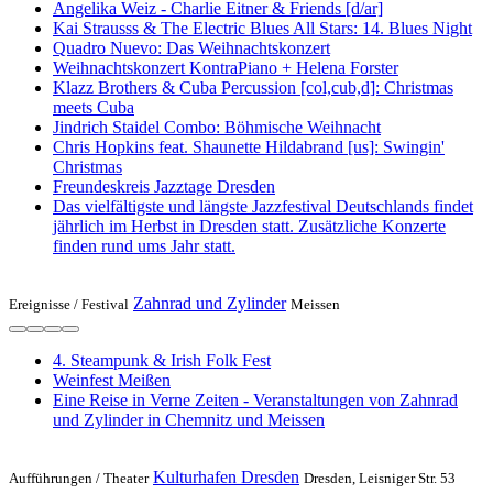
Angelika Weiz - Charlie Eitner & Friends [d/ar]
Kai Strausss & The Electric Blues All Stars: 14. Blues Night
Quadro Nuevo: Das Weihnachtskonzert
Weihnachtskonzert KontraPiano + Helena Forster
Klazz Brothers & Cuba Percussion [col,cub,d]: Christmas
meets Cuba
Jindrich Staidel Combo: Böhmische Weihnacht
Chris Hopkins feat. Shaunette Hildabrand [us]: Swingin'
Christmas
Freundeskreis Jazztage Dresden
Das vielfältigste und längste Jazzfestival Deutschlands findet
jährlich im Herbst in Dresden statt. Zusätzliche Konzerte
finden rund ums Jahr statt.
Zahnrad und Zylinder
Ereignisse /
Festival
Meissen
4. Steampunk & Irish Folk Fest
Weinfest Meißen
Eine Reise in Verne Zeiten - Veranstaltungen von Zahnrad
und Zylinder in Chemnitz und Meissen
Kulturhafen Dresden
Aufführungen /
Theater
Dresden, Leisniger Str. 53