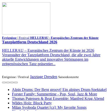
Ereignisse
| Festival
HELLERAU - Europäisches Zentrum der Künste
Tanzplattform Deutschland 2026
HELLERAU – Europäisches Zentrum der Künste ist 2026
Veranstalter der Tanzplattform Deutschland, die alle zwei Jahre
aktuelle Entwicklungen und innovative Strömungen im
zeitgenössischen Tanz präsentier...
Jazztage Dresden
Ereignisse /
Festival
Saisonkonzerte
Alpin Drums: Der Berg groovt! Ein alpines Drum-Spektakel
Forster Family: Summertime - Pop, Soul, Jazz & More
Thomas Putensen & Beat Ensemble: Manfred Krug Abend
Wildes Holz: Block Party
Milan Svoboda Quartet [cz]: My favorite Songs