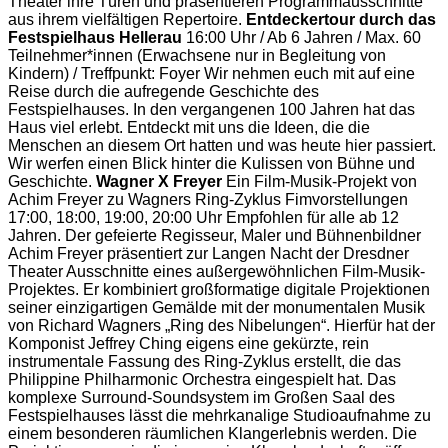
Theater ihre Türen und präsentieren Programmausschnitte
aus ihrem vielfältigen Repertoire.
Entdeckertour durch das
Festspielhaus Hellerau
16:00 Uhr / Ab 6 Jahren / Max. 60
Teilnehmer*innen (Erwachsene nur in Begleitung von
Kindern) / Treffpunkt: Foyer Wir nehmen euch mit auf eine
Reise durch die aufregende Geschichte des
Festspielhauses. In den vergangenen 100 Jahren hat das
Haus viel erlebt. Entdeckt mit uns die Ideen, die die
Menschen an diesem Ort hatten und was heute hier passiert.
Wir werfen einen Blick hinter die Kulissen von Bühne und
Geschichte.
Wagner X Freyer
Ein Film-Musik-Projekt von
Achim Freyer zu Wagners Ring-Zyklus Fimvorstellungen
17:00, 18:00, 19:00, 20:00 Uhr Empfohlen für alle ab 12
Jahren. Der gefeierte Regisseur, Maler und Bühnenbildner
Achim Freyer präsentiert zur Langen Nacht der Dresdner
Theater Ausschnitte eines außergewöhnlichen Film-Musik-
Projektes. Er kombiniert großformatige digitale Projektionen
seiner einzigartigen Gemälde mit der monumentalen Musik
von Richard Wagners „Ring des Nibelungen“. Hierfür hat der
Komponist Jeffrey Ching eigens eine gekürzte, rein
instrumentale Fassung des Ring-Zyklus erstellt, die das
Philippine Philharmonic Orchestra eingespielt hat. Das
komplexe Surround-Soundsystem im Großen Saal des
Festspielhauses lässt die mehrkanalige Studioaufnahme zu
einem besonderen räumlichen Klangerlebnis werden. Die