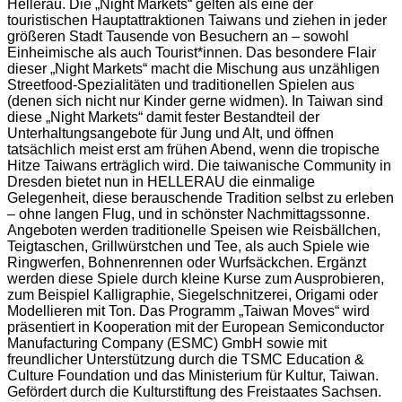
Hellerau. Die „Night Markets“ gelten als eine der
touristischen Hauptattraktionen Taiwans und ziehen in jeder
größeren Stadt Tausende von Besuchern an – sowohl
Einheimische als auch Tourist*innen. Das besondere Flair
dieser „Night Markets“ macht die Mischung aus unzähligen
Streetfood-Spezialitäten und traditionellen Spielen aus
(denen sich nicht nur Kinder gerne widmen). In Taiwan sind
diese „Night Markets“ damit fester Bestandteil der
Unterhaltungsangebote für Jung und Alt, und öffnen
tatsächlich meist erst am frühen Abend, wenn die tropische
Hitze Taiwans erträglich wird. Die taiwanische Community in
Dresden bietet nun in HELLERAU die einmalige
Gelegenheit, diese berauschende Tradition selbst zu erleben
– ohne langen Flug, und in schönster Nachmittagssonne.
Angeboten werden traditionelle Speisen wie Reisbällchen,
Teigtaschen, Grillwürstchen und Tee, als auch Spiele wie
Ringwerfen, Bohnenrennen oder Wurfsäckchen. Ergänzt
werden diese Spiele durch kleine Kurse zum Ausprobieren,
zum Beispiel Kalligraphie, Siegelschnitzerei, Origami oder
Modellieren mit Ton. Das Programm „Taiwan Moves“ wird
präsentiert in Kooperation mit der European Semiconductor
Manufacturing Company (ESMC) GmbH sowie mit
freundlicher Unterstützung durch die TSMC Education &
Culture Foundation und das Ministerium für Kultur, Taiwan.
Gefördert durch die Kulturstiftung des Freistaates Sachsen.