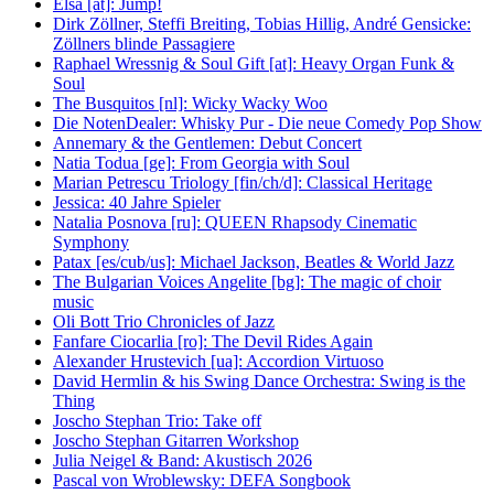
Elsa [at]: Jump!
Dirk Zöllner, Steffi Breiting, Tobias Hillig, André Gensicke:
Zöllners blinde Passagiere
Raphael Wressnig & Soul Gift [at]: Heavy Organ Funk &
Soul
The Busquitos [nl]: Wicky Wacky Woo
Die NotenDealer: Whisky Pur - Die neue Comedy Pop Show
Annemary & the Gentlemen: Debut Concert
Natia Todua [ge]: From Georgia with Soul
Marian Petrescu Triology [fin/ch/d]: Classical Heritage
Jessica: 40 Jahre Spieler
Natalia Posnova [ru]: QUEEN Rhapsody Cinematic
Symphony
Patax [es/cub/us]: Michael Jackson, Beatles & World Jazz
The Bulgarian Voices Angelite [bg]: The magic of choir
music
Oli Bott Trio Chronicles of Jazz
Fanfare Ciocarlia [ro]: The Devil Rides Again
Alexander Hrustevich [ua]: Accordion Virtuoso
David Hermlin & his Swing Dance Orchestra: Swing is the
Thing
Joscho Stephan Trio: Take off
Joscho Stephan Gitarren Workshop
Julia Neigel & Band: Akustisch 2026
Pascal von Wroblewsky: DEFA Songbook