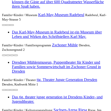
können die Gäste auf über 600 Quadratmeter Wasserfläche
ihren Spaß haben.
Karl-May-Museum Radebeul
Familie+Kinder /
Museum
Radebeul, Karl-
May-Strasse 5
Das Karl-May-Museum in Radebeul ist ein Museum über
Leben und Wirken des Schriftstellers Karl May.
Zschoner Mühle
Familie+Kinder /
Familienprogramm
Dresden,
Zschonergrund 2
Dresdner Mühlenmuseun, Puppentheater für Kinder und
Familien sowie Sommerwirtschaft im Zschoner Grund in
Dresden
tjg. Theater Junge Generation Dresden
Familie+Kinder /
Theater
Dresden, Kraftwerk Mitte 1
Das tjg. theater junge generation ist Dresdens Kinder- und
Jugendtheater.
Sachsen-Arena Riesa
Familie+Kinder /
Kulturveranstaltung
Riesa, Am