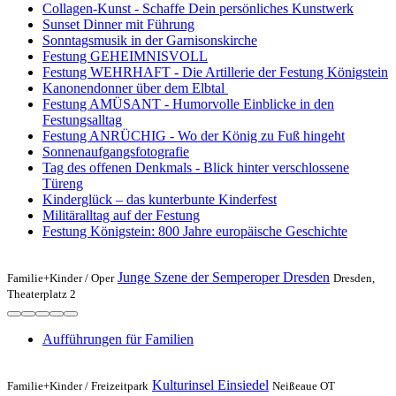
Collagen-Kunst - Schaffe Dein persönliches Kunstwerk
Sunset Dinner mit Führung
Sonntagsmusik in der Garnisonskirche
Festung GEHEIMNISVOLL
Festung WEHRHAFT - Die Artillerie der Festung Königstein
Kanonendonner über dem Elbtal
Festung AMÜSANT - Humorvolle Einblicke in den
Festungsalltag
Festung ANRÜCHIG - Wo der König zu Fuß hingeht
Sonnenaufgangsfotografie
Tag des offenen Denkmals - Blick hinter verschlossene
Türeng
Kinderglück – das kunterbunte Kinderfest
Militäralltag auf der Festung
Festung Königstein: 800 Jahre europäische Geschichte
Junge Szene der Semperoper Dresden
Familie+Kinder /
Oper
Dresden,
Theaterplatz 2
Aufführungen für Familien
Kulturinsel Einsiedel
Familie+Kinder /
Freizeitpark
Neißeaue OT