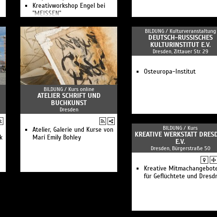
Kreativworkshop Engel bei
"MEISSEN"
Winter-Workshop bei
"MEISSEN"
BILDUNG /
Kulturveranstaltung
Kreativ-Workshop Engel
DEUTSCH-RUSSISCHES
Zeichenkurs im Museum
KULTURINSTITUT E.V.
Dresden, Zittauer Str. 29
Kreativworkshop bei
MEISSEN: Vasenform
Cosmopolitan
Osteuropa-Institut
Kreativworkshop bei
MEISSEN: Vasenform
BILDUNG /
Kurs online
Wellenspiel
ATELIER SCHRIFT UND
Kreativworkshop Gießen bei
BUCHKUNST
MEISSEN
Dresden
Kuratorenführung im Museum
Kuratorenführung im Museum
BILDUNG /
Kurs
Das Geheimnis vom Weißen
Atelier, Galerie und Kurse von
KREATIVE WERKSTATT DRES
k
Gold
Marí Emily Bohley
E.V.
Frauen bei "MEISSEN"
Dresden, Bürgerstraße 50
ManufakTOUR - auf den
Spuren des Trikots
Do it yourself!
Kreative Mitmachangebot
Öffentliche Führung im
für Geflüchtete und Dresd
Museum
Besichtigung Schauwerkstatt
und Museum
Öffentliche Führung in der
Schauwerkstatt