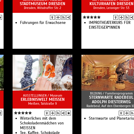
STADTMUSEUM DRESDEN
KULTURHAFEN DRESDEN
Dresden, Wilsdruffer Str. 2
Dresden, Leisniger Str. 53
Führungen für Erwachsene
IMPROTHEATERKURS FÜR
EINSTEIGER*INNEN
BILDUNG /
Familienprogramm
AUSSTELLUNGEN /
Museum
STERNWARTE RADEBEUL
ERLEBNISWELT MEISSEN
ADOLPH DIESTERWEG
Meißen, Talstraße 9
Radebeul, Auf den Ebenbergen 1
Winterliches mit dem
Sternwarte und Planetari
Schokoladenmädchen von
MEISSEN
Tee, Kaffee, Schokolade