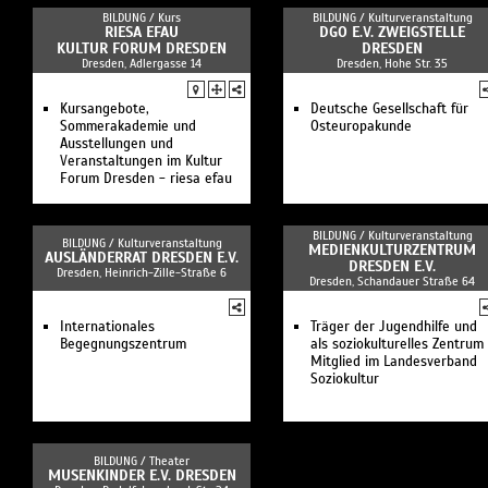
BILDUNG /
Kurs
BILDUNG /
Kulturveranstaltung
RIESA EFAU
DGO E.V. ZWEIGSTELLE
KULTUR FORUM DRESDEN
DRESDEN
Dresden, Adlergasse 14
Dresden, Hohe Str. 35
Kursangebote,
Deutsche Gesellschaft für
Sommerakademie und
Osteuropakunde
Ausstellungen und
Veranstaltungen im Kultur
Forum Dresden - riesa efau
BILDUNG /
Kulturveranstaltung
BILDUNG /
Kulturveranstaltung
MEDIENKULTURZENTRUM
AUSLÄNDERRAT DRESDEN E.V.
DRESDEN E.V.
Dresden, Heinrich-Zille-Straße 6
Dresden, Schandauer Straße 64
Internationales
Träger der Jugendhilfe und
Begegnungszentrum
als soziokulturelles Zentrum
Mitglied im Landesverband
Soziokultur
BILDUNG /
Theater
MUSENKINDER E.V. DRESDEN