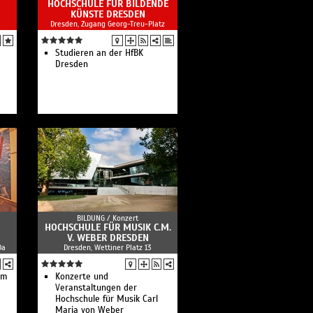
HOCHSCHULE FÜR BILDENDE
KÜNSTE DRESDEN
Dresden, Zugang Georg-Treu-Platz
Studieren an der HfBK
Dresden
BILDUNG /
Konzert
HOCHSCHULE FÜR MUSIK C.M.
V. WEBER DRESDEN
0a
Dresden, Wettiner Platz 13
um
Konzerte und
Veranstaltungen der
Hochschule für Musik Carl
Maria von Weber