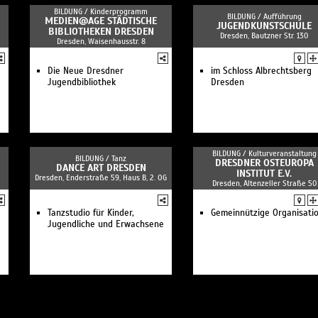
BILDUNG /
Kinderprogramm
BILDUNG /
Aufführung
MEDIEN@AGE STÄDTISCHE
JUGENDKUNSTSCHULE
BIBLIOTHEKEN DRESDEN
Dresden, Bautzner Str. 130
Dresden, Waisenhausstr. 8
Die Neue Dresdner
im Schloss Albrechtsberg
Jugendbibliothek
Dresden
BILDUNG /
Kulturveranstaltung
BILDUNG /
Tanz
DRESDNER OSTEUROPA
DANCE ART DRESDEN
INSTITUT E.V.
Dresden, Enderstraße 59, Haus B, 2. OG
Dresden, Altenzeller Straße 50
Tanzstudio für Kinder,
Gemeinnützige Organisati
Jugendliche und Erwachsene