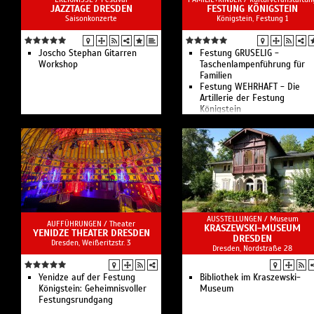
JAZZTAGE DRESDEN
FESTUNG KÖNIGSTEIN
Saisonkonzerte
Königstein, Festung 1
Joscho Stephan Gitarren
Festung GRUSELIG -
Workshop
Taschenlampenführung für
Familien
Festung WEHRHAFT - Die
Artillerie der Festung
Königstein
Festung AMÜSANT -
Humorvolle Einblicke in den
Festungsalltag
Festung ANRÜCHIG - Wo der
König zu Fuß hingeht
Sonnenaufgangsfotografie
AUSSTELLUNGEN /
Museum
AUFFÜHRUNGEN /
Theater
KRASZEWSKI-MUSEUM
YENIDZE THEATER DRESDEN
DRESDEN
Dresden, Weißeritzstr. 3
Dresden, Nordstraße 28
Yenidze auf der Festung
Bibliothek im Kraszewski-
Königstein: Geheimnisvoller
Museum
Festungsrundgang