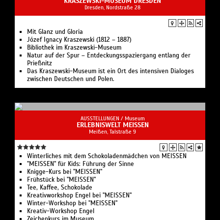
KRASZEWSKI-MUSEUM DRESDEN
Dresden, Nordstraße 28
Mit Glanz und Gloria
Józef Ignacy Kraszewski (1812 – 1887)
Bibliothek im Kraszewski-Museum
Natur auf der Spur – Entdeckungsspaziergang entlang der
Prießnitz
Das Kraszewski-Museum ist ein Ort des intensiven Dialoges
zwischen Deutschen und Polen.
AUSSTELLUNGEN /
Museum
ERLEBNISWELT MEISSEN
Meißen, Talstraße 9
Winterliches mit dem Schokoladenmädchen von MEISSEN
"MEISSEN" für Kids: Führung der Sinne
Knigge-Kurs bei "MEISSEN"
Frühstück bei "MEISSEN"
Tee, Kaffee, Schokolade
Kreativworkshop Engel bei "MEISSEN"
Winter-Workshop bei "MEISSEN"
Kreativ-Workshop Engel
Zeichenkurs im Museum