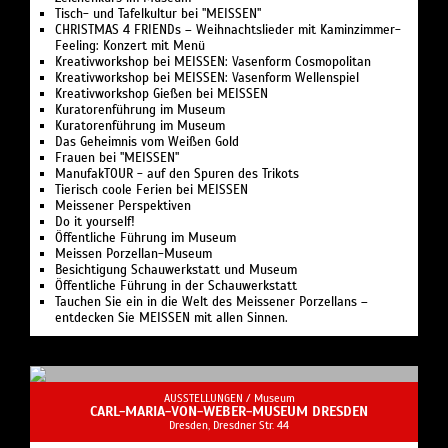
Tisch- und Tafelkultur bei "MEISSEN"
CHRISTMAS 4 FRIENDs – Weihnachtslieder mit Kaminzimmer-
Feeling: Konzert mit Menü
Kreativworkshop bei MEISSEN: Vasenform Cosmopolitan
Kreativworkshop bei MEISSEN: Vasenform Wellenspiel
Kreativworkshop Gießen bei MEISSEN
Kuratorenführung im Museum
Kuratorenführung im Museum
Das Geheimnis vom Weißen Gold
Frauen bei "MEISSEN"
ManufakTOUR - auf den Spuren des Trikots
Tierisch coole Ferien bei MEISSEN
Meissener Perspektiven
Do it yourself!
Öffentliche Führung im Museum
Meissen Porzellan-Museum
Besichtigung Schauwerkstatt und Museum
Öffentliche Führung in der Schauwerkstatt
Tauchen Sie ein in die Welt des Meissener Porzellans –
entdecken Sie MEISSEN mit allen Sinnen.
AUSSTELLUNGEN /
Museum
CARL-MARIA-VON-WEBER-MUSEUM DRESDEN
Dresden, Dresdner Str. 44