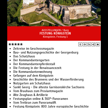
KÜNSTLERGESPRÄCH am 18.06.26 um 16:30 Uhr in der
Städtischen Galerie
Vergabe Diplompreis des Freundeskreises der HfBK
Martin Bertelmann und Angelina Seibert im Gespräch
Dresden.
mit Susanne Greinke (HfBK Dresden) und Johannes
Schmidt (Städtische Galerie Dresden)
AUSSTELLUNGEN /
Burg
FESTUNG KÖNIGSTEIN
Königstein, Festung 1
Zeitreise im Geschossmagazin
Bau- und Nutzungsgeschichte der Georgenburg
Das Schatzhaus
Der Kommandantengarten
Der Kommandantenpferdestall
Die Festung in der Renaissancezeit
Die Kommandantenwohnung
Gefangen auf dem Königstein
Geschichte des Brunnens und der Wasserförderung
Nutzgarten am Schatzhaus
Sankt Georg - Die älteste Garnisonskirche Sachsens
Vom Brauhaus zum Proviantmagazin
Alte Zeughaus & Artillerie
Festungsplan online & 360°-Panoramen
Vom Tretkran zum Panoramalift
Festung Königstein: 800 Jahre europäische Geschichte