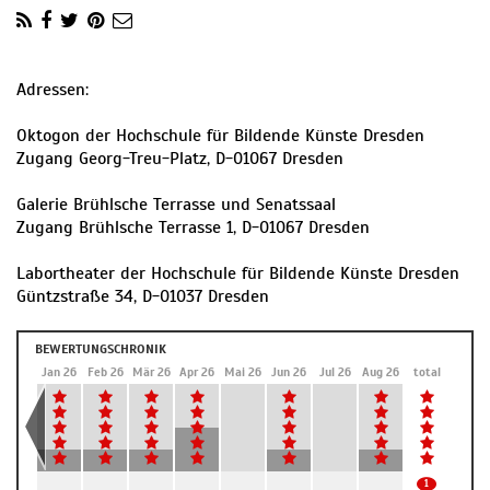
Adressen:
Oktogon der Hochschule für Bildende Künste Dresden
Zugang Georg-Treu-Platz, D-01067 Dresden
Galerie Brühlsche Terrasse und Senatssaal
Zugang Brühlsche Terrasse 1, D-01067 Dresden
Labortheater der Hochschule für Bildende Künste Dresden
Güntzstraße 34, D-01037 Dresden
BEWERTUNGSCHRONIK
Dez 25
Jan 26
Feb 26
Mär 26
Apr 26
Mai 26
Jun 26
Jul 26
Aug 26
total
1