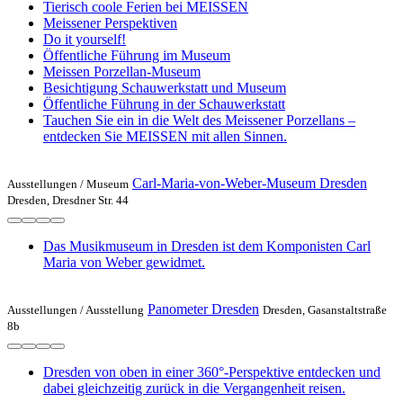
Tierisch coole Ferien bei MEISSEN
Meissener Perspektiven
Do it yourself!
Öffentliche Führung im Museum
Meissen Porzellan-Museum
Besichtigung Schauwerkstatt und Museum
Öffentliche Führung in der Schauwerkstatt
Tauchen Sie ein in die Welt des Meissener Porzellans –
entdecken Sie MEISSEN mit allen Sinnen.
Carl-Maria-von-Weber-Museum Dresden
Ausstellungen /
Museum
Dresden, Dresdner Str. 44
Das Musikmuseum in Dresden ist dem Komponisten Carl
Maria von Weber gewidmet.
Panometer Dresden
Ausstellungen /
Ausstellung
Dresden, Gasanstaltstraße
8b
Dresden von oben in einer 360°-Perspektive entdecken und
dabei gleichzeitig zurück in die Vergangenheit reisen.