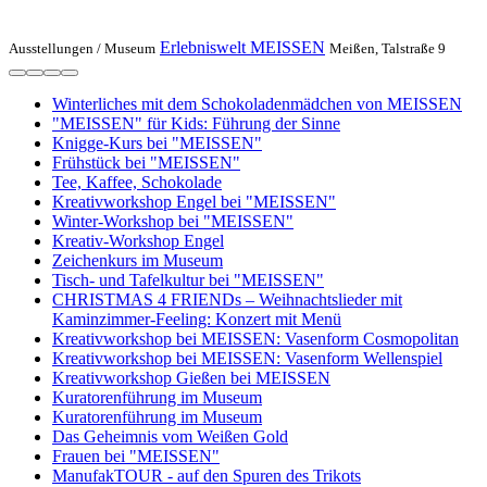
Erlebniswelt MEISSEN
Ausstellungen /
Museum
Meißen, Talstraße 9
Winterliches mit dem Schokoladenmädchen von MEISSEN
"MEISSEN" für Kids: Führung der Sinne
Knigge-Kurs bei "MEISSEN"
Frühstück bei "MEISSEN"
Tee, Kaffee, Schokolade
Kreativworkshop Engel bei "MEISSEN"
Winter-Workshop bei "MEISSEN"
Kreativ-Workshop Engel
Zeichenkurs im Museum
Tisch- und Tafelkultur bei "MEISSEN"
CHRISTMAS 4 FRIENDs – Weihnachtslieder mit
Kaminzimmer-Feeling: Konzert mit Menü
Kreativworkshop bei MEISSEN: Vasenform Cosmopolitan
Kreativworkshop bei MEISSEN: Vasenform Wellenspiel
Kreativworkshop Gießen bei MEISSEN
Kuratorenführung im Museum
Kuratorenführung im Museum
Das Geheimnis vom Weißen Gold
Frauen bei "MEISSEN"
ManufakTOUR - auf den Spuren des Trikots