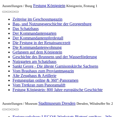
Festung Königstein
Ausstellungen /
Burg
Königstein, Festung 1
Zeitreise im Geschossmagazin
Bau- und Nutzungsgeschichte der Georgenburg
Das Schatzhaus
Der Kommandantengarten
Der Kommandantenpferdestall
Die Festung in der Renaissancezeit
Die Kommandantenwohnung
Gefangen auf dem Königstein
Geschichte des Brunnens und der Wasserförderung
Nutzgarten am Schatzhaus
Sankt Georg - Die älteste Garnisonskirche Sachsens
Vom Brauhaus zum Proviantmagazin
Alte Zeughaus & Artillerie
Festungsplan online & 360°-Panoramen
Vom Tretkran zum Panoramalift
Festung Königstein: 800 Jahre europäische Geschichte
Stadtmuseum Dresden
Ausstellungen /
Museum
Dresden, Wilsdruffer Str. 2
Ferienworkshop: LEGO®-Werkstatt: Platten(-um)bau – Wir