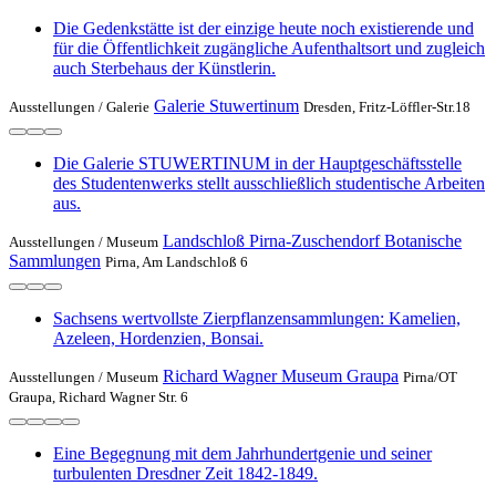
Die Gedenkstätte ist der einzige heute noch existierende und
für die Öffentlichkeit zugängliche Aufenthaltsort und zugleich
auch Sterbehaus der Künstlerin.
Galerie Stuwertinum
Ausstellungen /
Galerie
Dresden, Fritz-Löffler-Str.18
Die Galerie STUWERTINUM in der Hauptgeschäftsstelle
des Studentenwerks stellt ausschließlich studentische Arbeiten
aus.
Landschloß Pirna-Zuschendorf Botanische
Ausstellungen /
Museum
Sammlungen
Pirna, Am Landschloß 6
Sachsens wertvollste Zierpflanzensammlungen: Kamelien,
Azeleen, Hordenzien, Bonsai.
Richard Wagner Museum Graupa
Ausstellungen /
Museum
Pirna/OT
Graupa, Richard Wagner Str. 6
Eine Begegnung mit dem Jahrhundertgenie und seiner
turbulenten Dresdner Zeit 1842-1849.