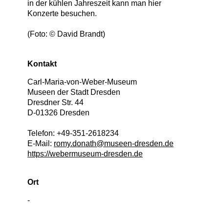
in der kühlen Jahreszeit kann man hier
Konzerte besuchen.
(Foto: © David Brandt)
Kontakt
Carl-Maria-von-Weber-Museum
Museen der Stadt Dresden
Dresdner Str. 44
D
-
01326
Dresden
Telefon:
+49-351-2618234
E-Mail:
romy.donath@museen-dresden.de
https://webermuseum-dresden.de
Ort
-