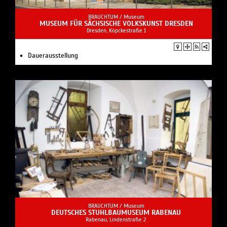
BRAUCHTUM /
Museum
MUSEUM FÜR SÄCHSISCHE VOLKSKUNST DRESDEN
Dresden, Köpckestraße 1
Dauerausstellung
BRAUCHTUM /
Museum
DEUTSCHES STUHLBAUMUSEUM RABENAU
Rabenau, Lindenstraße 2