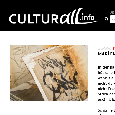
OR
B
MARÍ EM
In der Ka
hübsche H
wenn sie 
nicht dur
nicht Erz
Strich de
erzählt, k
Schönheit