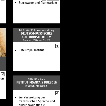
Sternwarte und Planetarium
BILDUNG /
Kulturveranstaltung
DEUTSCH-RUSSISCHES
KULTURINSTITUT E.V.
Dresden, Zittauer Str. 29
Osteuropa-Institut
ei
eum
eum
n
von
BILDUNG /
Kurs
INSTITUT FRANÇAIS DRESDEN
Dresden, Kreuzstr. 6
Zur Verbreitung der
französischen Sprache und
Kultur sowie für die