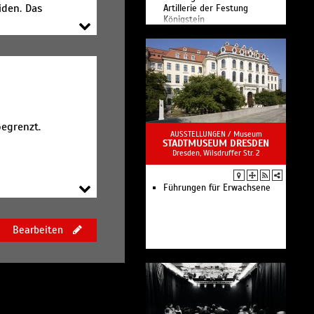
iden. Das
Artillerie der Festung
Königstein
chein
Festung AMÜSANT -
Humorvolle Einblicke in den
Festungsalltag
Festung ANRÜCHIG - Wo der
König zu Fuß hingeht
Sonnenaufgangsfotografie
begrenzt.
AUSSTELLUNGEN /
Museum
STADTMUSEUM DRESDEN
Dresden, Wilsdruffer Str. 2
Führungen für Erwachsene
Bearbeiten