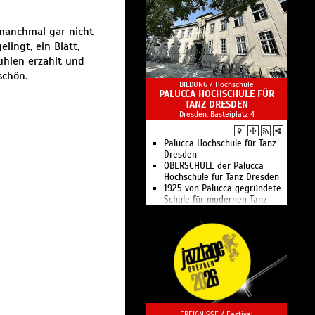
 manchmal gar nicht
ingt, ein Blatt,
ühlen erzählt und
schön.
BILDUNG /
Hochschule
PALUCCA HOCHSCHULE FÜR
TANZ DRESDEN
Dresden, Basteiplatz 4
Palucca Hochschule für Tanz
Dresden
OBERSCHULE der Palucca
Hochschule für Tanz Dresden
1925 von Palucca gegründete
Schule für modernen Tanz
EREIGNISSE /
Festival