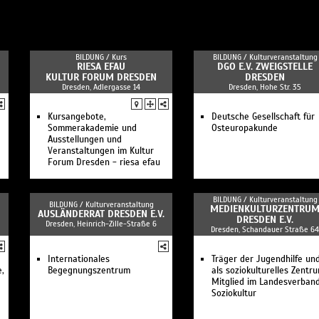
Besichtigung Schauwerkst
und Museum
Öffentliche Führung in der
Schauwerkstatt
BILDUNG /
Kurs
BILDUNG /
Kulturveranstaltung
RIESA EFAU
DGO E.V. ZWEIGSTELLE
KULTUR FORUM DRESDEN
DRESDEN
Dresden, Adlergasse 14
Dresden, Hohe Str. 35
Kursangebote,
Deutsche Gesellschaft für
Sommerakademie und
Osteuropakunde
Ausstellungen und
Veranstaltungen im Kultur
Forum Dresden - riesa efau
BILDUNG /
Kulturveranstaltung
BILDUNG /
Kulturveranstaltung
MEDIENKULTURZENTRU
AUSLÄNDERRAT DRESDEN E.V.
DRESDEN E.V.
Dresden, Heinrich-Zille-Straße 6
Dresden, Schandauer Straße 64
Internationales
Träger der Jugendhilfe un
e,
Begegnungszentrum
als soziokulturelles Zentr
Mitglied im Landesverban
Soziokultur