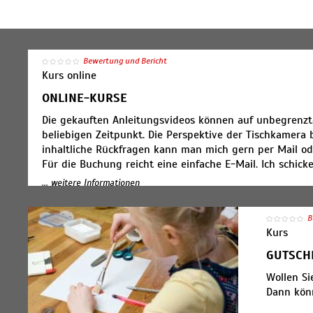
Bewertung und Bericht
Kurs online
ONLINE-KURSE
Die gekauften Anleitungsvideos können auf unbegrenzt
beliebigen Zeitpunkt. Die Perspektive der Tischkamera b
inhaltliche Rückfragen kann man mich gern per Mail ode
Für die Buchung reicht eine einfache E-Mail. Ich schi
Wer möchte kann auch ein Materialpaket kaufen, das d
... weitere Informationen
B
Kurs
GUTSCH
Wollen Si
Dann könn