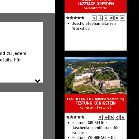
JAZZTAGE DRESDEN
Saisonkonzerte
Joscho Stephan Gitarren
Workshop
und zu jedem
tails. Für
FAMILIE+KINDER /
Kulturveranstaltung
FESTUNG KÖNIGSTEIN
Königstein, Festung 1
Festung GRUSELIG -
Taschenlampenführung für
Familien
Festung WEHRHAFT - Die