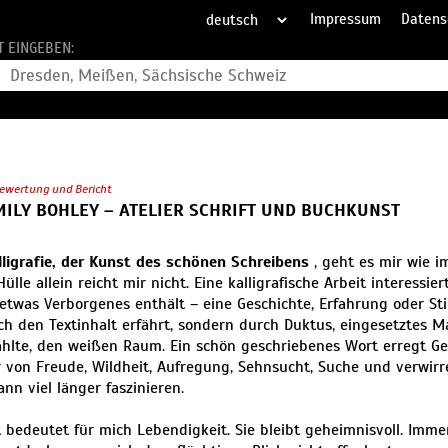
Impressum
Datens
T EINGEBEN:
ewertung und Bericht
ILY BOHLEY – ATELIER SCHRIFT UND BUCHKUNST
lligrafie, der Kunst des schönen Schreibens
, geht es mir wie i
ülle allein reicht mir nicht. Eine kalligrafische Arbeit interessie
etwas Verborgenes enthält – eine Geschichte, Erfahrung oder S
ch den Textinhalt erfährt, sondern durch Duktus, eingesetztes M
ählte, den weißen Raum. Ein schön geschriebenes Wort erregt Gef
r von Freude, Wildheit, Aufregung, Sehnsucht, Suche und verwir
ann viel länger faszinieren.
 bedeutet für mich Lebendigkeit. Sie bleibt geheimnisvoll. Imme