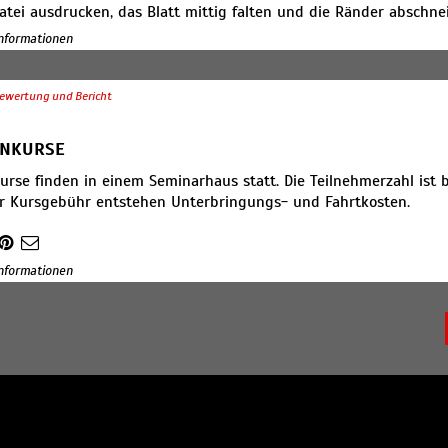
atei ausdrucken, das Blatt mittig falten und die Ränder abschne
nnen Sie für Ihren persönlichen Gruß nutzen. Gültig ist der Guts
 Informationen
 nur in Verbindung mit dem Zahlungsbeleg über die Kursgebühr.
ewertung und Bericht
NKURSE
rse finden in einem Seminarhaus statt. Die Teilnehmerzahl ist 
r Kursgebühr entstehen Unterbringungs- und Fahrtkosten.
 Informationen