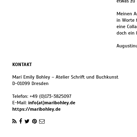
etwas zu 
Meinen Ar
in Worte 
eine Coll
doch ein 
Augustinu
KONTAKT
Marí Emily Bohley – Atelier Schrift und Buchkunst
D
-
01099
Dresden
Telefon:
+49 (0)173-3825097
E-Mail:
info(at)maribohley.de
https://maribohley.de