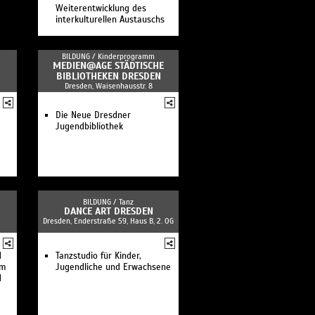
att
Weiterentwicklung des
interkulturellen Austauschs
BILDUNG /
Kinderprogramm
MEDIEN@AGE STÄDTISCHE
BIBLIOTHEKEN DRESDEN
Dresden, Waisenhausstr. 8
Die Neue Dresdner
Jugendbibliothek
BILDUNG /
Tanz
M
DANCE ART DRESDEN
Dresden, Enderstraße 59, Haus B, 2. OG
d
Tanzstudio für Kinder,
um
Jugendliche und Erwachsene
d