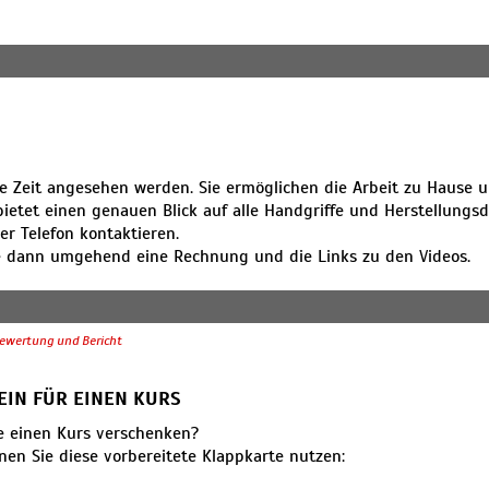
e Zeit angesehen werden. Sie ermöglichen die Arbeit zu Hause 
ietet einen genauen Blick auf alle Handgriffe und Herstellungsde
r Telefon kontaktieren.
cke dann umgehend eine Rechnung und die Links zu den Videos.
ann per Post zugesendet wird.
ewertung und Bericht
EIN FÜR EINEN KURS
e einen Kurs verschenken?
en Sie diese vorbereitete Klappkarte nutzen: