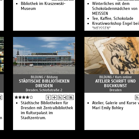
Bibliothek im Kraszewski-
Winterliches mit dem
Museum
Schokoladenmädchen von
MEISSEN
Tee, Kaffee, Schokolade
Kreativworkshop Engel bei
"MEISSEN"
Winter-Workshop bei
"MEISSEN"
Kreativ-Workshop Engel
Zeichenkurs im Museum
Kreativworkshop bei
MEISSEN: Vasenform
Cosmopolitan
Kreativworkshop bei
MEISSEN: Vasenform
BILDUNG /
Bildung
BILDUNG /
Kurs online
Wellenspiel
STÄDTISCHE BIBLIOTHEKEN
ATELIER SCHRIFT UND
Kreativworkshop Gießen b
DRESDEN
BUCHKUNST
MEISSEN
Dresden, Schloßstraße 2
Dresden
Kuratorenführung im Mus
Kuratorenführung im Mus
Städtische Bibliotheken für
Das Geheimnis vom Weiße
Atelier, Galerie und Kurse 
Dresden mit Zentralbibliothek
Gold
Marí Emily Bohley
im Kulturpalast im
Frauen bei "MEISSEN"
en
Stadtzentrum.
ManufakTOUR - auf den
Spuren des Trikots
Do it yourself!
Öffentliche Führung im
Museum