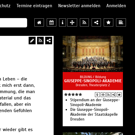
chutz
Termine eintragen
Newsletter anmelden
Anmelden
BILDUNG /
Bildung
m Leben – die
GIUSEPPE-SINOPOLI-AKADEMIE
rt mich erst dann,
Dresden, Theaterplatz 2
timmung, die man
aterial und das
Stipendium an der Giuseppe-
allen, aber ein
Sinopoli-Akademie
Die Giuseppe-Sinopoli-
renden Gefühlen
Akademie der Staatskapelle
Dresden
r wieder gibt es