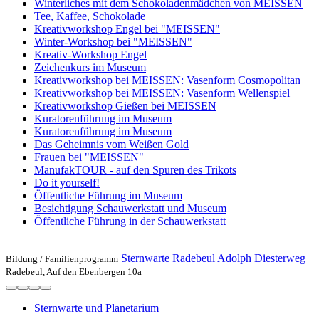
Winterliches mit dem Schokoladenmädchen von MEISSEN
Tee, Kaffee, Schokolade
Kreativworkshop Engel bei "MEISSEN"
Winter-Workshop bei "MEISSEN"
Kreativ-Workshop Engel
Zeichenkurs im Museum
Kreativworkshop bei MEISSEN: Vasenform Cosmopolitan
Kreativworkshop bei MEISSEN: Vasenform Wellenspiel
Kreativworkshop Gießen bei MEISSEN
Kuratorenführung im Museum
Kuratorenführung im Museum
Das Geheimnis vom Weißen Gold
Frauen bei "MEISSEN"
ManufakTOUR - auf den Spuren des Trikots
Do it yourself!
Öffentliche Führung im Museum
Besichtigung Schauwerkstatt und Museum
Öffentliche Führung in der Schauwerkstatt
Sternwarte Radebeul Adolph Diesterweg
Bildung /
Familienprogramm
Radebeul, Auf den Ebenbergen 10a
Sternwarte und Planetarium