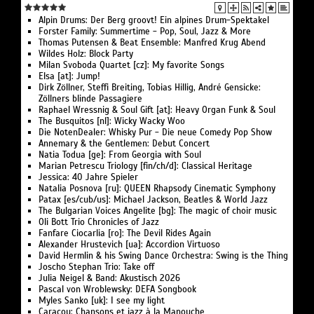
Alpin Drums: Der Berg groovt! Ein alpines Drum-Spektakel
Forster Family: Summertime - Pop, Soul, Jazz & More
Thomas Putensen & Beat Ensemble: Manfred Krug Abend
Wildes Holz: Block Party
Milan Svoboda Quartet [cz]: My favorite Songs
Elsa [at]: Jump!
Dirk Zöllner, Steffi Breiting, Tobias Hillig, André Gensicke:
Zöllners blinde Passagiere
Raphael Wressnig & Soul Gift [at]: Heavy Organ Funk & Soul
The Busquitos [nl]: Wicky Wacky Woo
Die NotenDealer: Whisky Pur - Die neue Comedy Pop Show
Annemary & the Gentlemen: Debut Concert
Natia Todua [ge]: From Georgia with Soul
Marian Petrescu Triology [fin/ch/d]: Classical Heritage
Jessica: 40 Jahre Spieler
Natalia Posnova [ru]: QUEEN Rhapsody Cinematic Symphony
Patax [es/cub/us]: Michael Jackson, Beatles & World Jazz
The Bulgarian Voices Angelite [bg]: The magic of choir music
Oli Bott Trio Chronicles of Jazz
Fanfare Ciocarlia [ro]: The Devil Rides Again
Alexander Hrustevich [ua]: Accordion Virtuoso
David Hermlin & his Swing Dance Orchestra: Swing is the Thing
Joscho Stephan Trio: Take off
Julia Neigel & Band: Akustisch 2026
Pascal von Wroblewsky: DEFA Songbook
Myles Sanko [uk]: I see my light
Caracou: Chansons et jazz à la Manouche