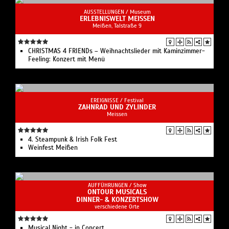
AUSSTELLUNGEN /
Museum
ERLEBNISWELT MEISSEN
Meißen, Talstraße 9
CHRISTMAS 4 FRIENDs – Weihnachtslieder mit Kaminzimmer-
Feeling: Konzert mit Menü
EREIGNISSE /
Festival
ZAHNRAD UND ZYLINDER
Meissen
4. Steampunk & Irish Folk Fest
Weinfest Meißen
AUFFÜHRUNGEN /
Show
ONTOUR MUSICALS
DINNER- & KONZERTSHOW
verschiedene Orte
Musical Night - in Concert