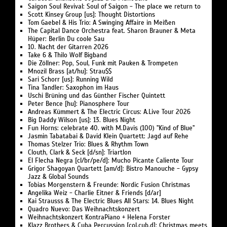
Saigon Soul Revival: Soul of Saigon - The place we return to
Scott Kinsey Group [us]: Thought Distortions
Tom Gaebel & His Trio: A Swinging Affaire in Meißen
The Capital Dance Orchestra feat. Sharon Brauner & Meta
Hüper: Berlin Du coole Sau
10. Nacht der Gitarren 2026
Take 6 & Thilo Wolf Bigband
Die Zöllner: Pop, Soul, Funk mit Pauken & Trompeten
Mnozil Brass [at/hu]: Strau$$
Sari Schorr [us]: Running Wild
Tina Tandler: Saxophon im Haus
Uschi Brüning und das Günther Fischer Quintett
Peter Bence [hu]: Pianosphere Tour
Andreas Kümmert & The Electric Circus: A.Live Tour 2026
Big Daddy Wilson [us]: 13. Blues Night
Fun Horns: celebrate 40. with M.Davis (100) "Kind of Blue"
Jasmin Tabatabai & David Klein Quartett: Jagd auf Rehe
Thomas Stelzer Trio: Blues & Rhythm Town
Clouth, Clark & Seck [d/sn]: Triartlon
El Flecha Negra [cl/br/pe/d]: Mucho Picante Caliente Tour
Grigor Shagoyan Quartett [am/d]: Bistro Manouche - Gypsy
Jazz & Global Sounds
Tobias Morgenstern & Freunde: Nordic Fusion Christmas
Angelika Weiz - Charlie Eitner & Friends [d/ar]
Kai Strausss & The Electric Blues All Stars: 14. Blues Night
Quadro Nuevo: Das Weihnachtskonzert
Weihnachtskonzert KontraPiano + Helena Forster
Klazz Brothers & Cuba Percussion [col,cub,d]: Christmas meets