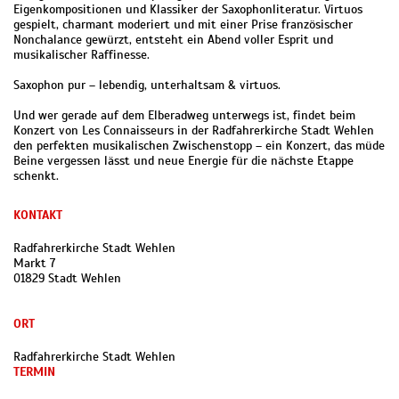
Eigenkompositionen und Klassiker der Saxophonliteratur. Virtuos
gespielt, charmant moderiert und mit einer Prise französischer
Nonchalance gewürzt, entsteht ein Abend voller Esprit und
musikalischer Raffinesse.
Saxophon pur – lebendig, unterhaltsam & virtuos.
Und wer gerade auf dem Elberadweg unterwegs ist, findet beim
Konzert von Les Connaisseurs in der Radfahrerkirche Stadt Wehlen
den perfekten musikalischen Zwischenstopp – ein Konzert, das müde
Beine vergessen lässt und neue Energie für die nächste Etappe
schenkt.
KONTAKT
Radfahrerkirche Stadt Wehlen
Markt 7
01829 Stadt Wehlen
ORT
Radfahrerkirche Stadt Wehlen
TERMIN