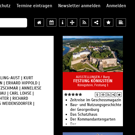
chutz
Termine eintragen
Newsletter anmelden
Anmelden
AUSSTELLUNGEN /
Burg
RLING-AUST | KURT
FESTUNG KÖNIGSTEIN
N | ERHARD HIPPOLD |
Königstein, Festung 1
ETZSCHMAR | ANNELIESE
AU | CARL LOHSE |
HTER | RICHARD
Zeitreise im Geschossmagazin
US WEIDENSDORFER |
Bau- und Nutzungsgeschichte
der Georgenburg
Das Schatzhaus
Der Kommandantengarten
Der
Kommandantenpferdestall
Die Festung in der