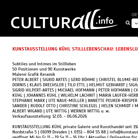
OR
KUNSTAUSSTELLUNG KÜHL STILLLEBENSCHAU: LEBENSLUST
Subtiles und Intimes im Stillleben
50 Positionen und 90 Kunstwerke
Malerei Grafik Keramik
PETER ALBERT | SIGRID ARTES | GERD BÖHME | CHRISTEL BLUME-BE
DORNIS | KLAUS DRECHSLER | TILO ETTL | HELMUT GEBHARDT | SIGH
SIGRID HILPERT-ARTES | MICHAEL HOFMANN | PETER HOFMANN | CH
KÜHL | JOHANNES KÜHL | WILHELM LACHNIT | MARIA LAUFER-HERBST
STEPHANIE MARX | UTE NAUE-MÜLLER | ANNETTE PEUKER-KRISPER |
SANDER | RUDOLF OTTO | CHRISTINE SCHLEGEL | HELEN SCHMIDT I 
ALBERT WIGAND | UTE WITTIG | WERNER WITTIG u. w.
Verkaufsausstellung: 12.03. - 06.06.2026
KUNSTAUSSTELLUNG KÜHL private Galerie und Kunsthandel seit 19
Nordstraße 5 | 01099 Dresden | t 0351 – 804 55 88 | info@kunstau
geöffnet Mi bis Fr 11 – 19 Sa 11 – 16 Uhr | Aktuelles | Onlineshop 