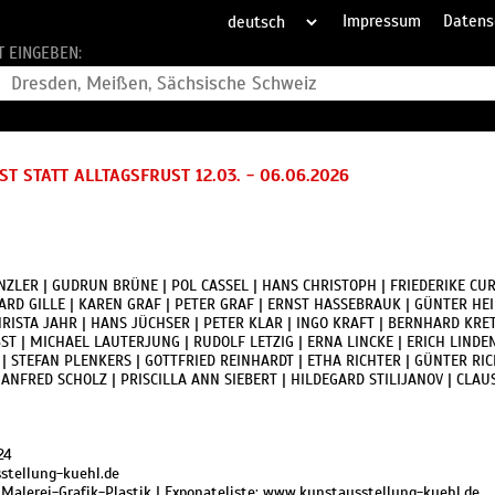
Impressum
Datens
T EINGEBEN:
 STATT ALLTAGSFRUST 12.03. - 06.06.2026
NZLER | GUDRUN BRÜNE | POL CASSEL | HANS CHRISTOPH | FRIEDERIKE CU
ARD GILLE | KAREN GRAF | PETER GRAF | ERNST HASSEBRAUK | GÜNTER HEI
RISTA JAHR | HANS JÜCHSER | PETER KLAR | INGO KRAFT | BERNHARD KR
 | MICHAEL LAUTERJUNG | RUDOLF LETZIG | ERNA LINCKE | ERICH LINDEN
 STEFAN PLENKERS | GOTTFRIED REINHARDT | ETHA RICHTER | GÜNTER RIC
MANFRED SCHOLZ | PRISCILLA ANN SIEBERT | HILDEGARD STILIJANOV | CLA
24
sstellung-kuehl.de
für Malerei-Grafik-Plastik | Exponateliste: www.kunstausstellung-kuehl.de