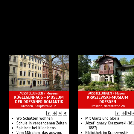
AUSSTELLUNGEN /
Museum
AUSSTELLUNGEN /
Museum
KÜGELGENHAUS - MUSEUM
KRASZEWSKI-MUSEUM
DER DRESDNER ROMANTIK
DRESDEN
Dresden, Hauptstraße 13
Dresden, Nordstraße 28
Wo Schatten wohnen
Mit Glanz und Gloria
Schule in vergangenen Zeiten
Józef Ignacy Kraszewski (18
Spielzeit bei Kügelgens
– 1887)
Vom Märchen, das auszog,
Bibliothek im Kraszewski-