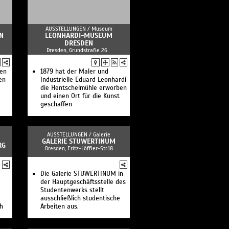
AUSSTELLUNGEN /
Museum
N
LEONHARDI-MUSEUM
DRESDEN
Dresden, Grundstraße 26
hen
1879 hat der Maler und
en
Industrielle Eduard Leonhardi
die Hentschelmühle erworben
und einen Ort für die Kunst
geschaffen
AUSSTELLUNGEN /
Galerie
GALERIE STUWERTINUM
RG
Dresden, Fritz-Löffler-Str.18
Die Galerie STUWERTINUM in
der Hauptgeschäftsstelle des
Studentenwerks stellt
ausschließlich studentische
ch
Arbeiten aus.