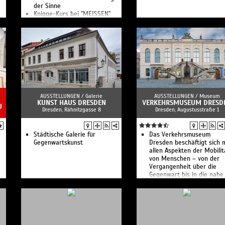
der Sinne
Knigge-Kurs bei "MEISSEN"
Frühstück bei "MEISSEN"
Tee, Kaffee, Schokolade
Kreativworkshop Engel bei
"MEISSEN"
n
Winter-Workshop bei
"MEISSEN"
Kreativ-Workshop Engel
Zeichenkurs im Museum
Tisch- und Tafelkultur bei
"MEISSEN"
AUSSTELLUNGEN /
Galerie
AUSSTELLUNGEN /
Museum
CHRISTMAS 4 FRIENDs –
KUNST HAUS DRESDEN
VERKEHRSMUSEUM DRESD
U
Dresden, Rähnitzgasse 8
Dresden, Augustusstraße 1
Weihnachtslieder mit
Kaminzimmer-Feeling:
Konzert mit Menü
Kreativworkshop bei
Städtische Galerie für
Das Verkehrs­museum
MEISSEN: Vasenform
Gegenwartskunst
Dresden beschäftigt sich 
Cosmopolitan
allen Aspekten der Mobilit
Kreativworkshop bei
von Menschen – von der
MEISSEN: Vasenform
Vergan­genheit über die
Wellenspiel
Gegenwart bis in die nahe
Kreativworkshop Gießen bei
Zukunft.
MEISSEN
Kuratorenführung im Museum
Kuratorenführung im Museum
Das Geheimnis vom Weißen
Gold