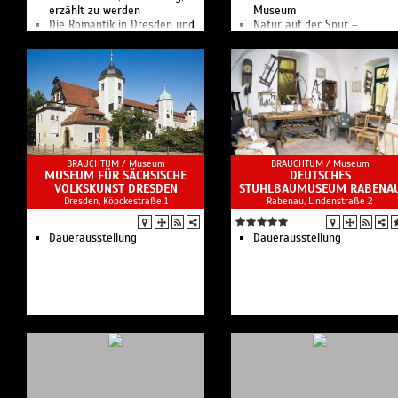
erzählt zu werden
Museum
Die Romantik in Dresden und
Natur auf der Spur –
ihre Akteure
Entdeckungsspaziergang
Virtueller Rundgang
entlang der Prießnitz
Kunst-, Literatur- und
Das Kraszewski-Museum ist
Musikmuseum
ein Ort des intensiven
Dialoges zwischen Deutsche
und Polen.
BRAUCHTUM /
Museum
BRAUCHTUM /
Museum
MUSEUM FÜR SÄCHSISCHE
DEUTSCHES
VOLKSKUNST DRESDEN
STUHLBAUMUSEUM RABENA
Dresden, Köpckestraße 1
Rabenau, Lindenstraße 2
Dauerausstellung
Dauerausstellung