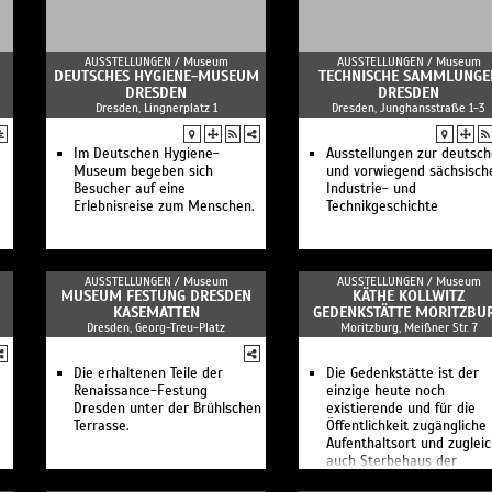
Frauen bei "MEISSEN"
ManufakTOUR - auf den
Spuren des Trikots
AUSSTELLUNGEN /
Museum
AUSSTELLUNGEN /
Museum
Tierisch coole Ferien bei
DEUTSCHES HYGIENE-MUSEUM
TECHNISCHE SAMMLUNGE
MEISSEN
DRESDEN
DRESDEN
Meissener Perspektiven
Dresden, Lingnerplatz 1
Dresden, Junghansstraße 1-3
Do it yourself!
Öffentliche Führung im
Museum
Im Deutschen Hygiene-
Ausstellungen zur deutsc
d
Meissen Porzellan-Museum
Museum begeben sich
und vorwiegend sächsisch
Besichtigung Schauwerkstatt
Besucher auf eine
Industrie- und
und Museum
Erlebnisreise zum Menschen.
Technikgeschichte
Öffentliche Führung in der
Schauwerkstatt
Tauchen Sie ein in die Welt
des Meissener Porzellans –
AUSSTELLUNGEN /
Museum
AUSSTELLUNGEN /
Museum
entdecken Sie MEISSEN mit
MUSEUM FESTUNG DRESDEN
KÄTHE KOLLWITZ
allen Sinnen.
KASEMATTEN
GEDENKSTÄTTE MORITZBU
Dresden, Georg-Treu-Platz
Moritzburg, Meißner Str. 7
Die erhaltenen Teile der
Die Gedenkstätte ist der
Renaissance-Festung
einzige heute noch
Dresden unter der Brühlschen
existierende und für die
Terrasse.
Öffentlichkeit zugängliche
Aufenthaltsort und zuglei
auch Sterbehaus der
Künstlerin.