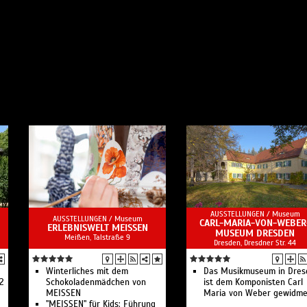
AUSSTELLUNGEN /
Museum
AUSSTELLUNGEN /
Museum
CARL-MARIA-VON-WEBER
ERLEBNISWELT MEISSEN
MUSEUM DRESDEN
Meißen, Talstraße 9
Dresden, Dresdner Str. 44
Winterliches mit dem
Das Musikmuseum in Dres
12
Schokoladenmädchen von
ist dem Komponisten Carl
MEISSEN
Maria von Weber gewidme
"MEISSEN" für Kids: Führung