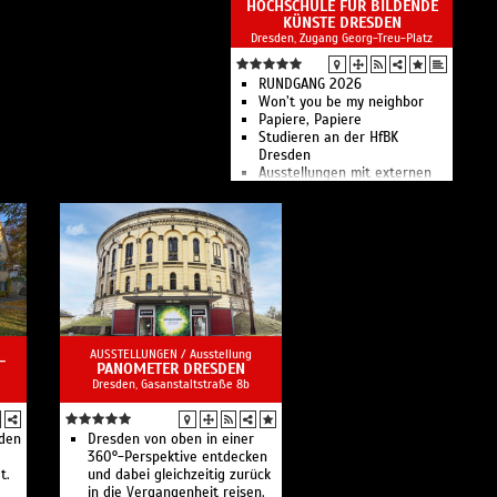
HOCHSCHULE FÜR BILDENDE
Stadtmuseums
KÜNSTE DRESDEN
Ausstellungen zur
Dresden, Zugang Georg-Treu-Platz
Stadtgeschichte von den
Anfängen bis zum Jahr 1989
sowie Sonderausstellungen.
RUNDGANG 2026
Won’t you be my neighbor
Papiere, Papiere
Studieren an der HfBK
Dresden
Ausstellungen mit externen
Künstlern, Professoren sowie
Studierenden und
Absolventen der Hochschule
AUSSTELLUNGEN /
Ausstellung
-
PANOMETER DRESDEN
Dresden, Gasanstaltstraße 8b
den
Dresden von oben in einer
360°-Perspektive entdecken
t.
und dabei gleichzeitig zurück
in die Vergangenheit reisen.