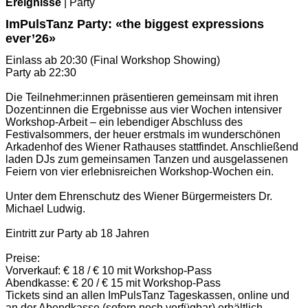
Ereignisse
| Party
ImPulsTanz Party: «the biggest expressions
ever’26»
Einlass ab 20:30 (Final Workshop Showing)
Party ab 22:30
Die Teilnehmer:innen präsentieren gemeinsam mit ihren
Dozent:innen die Ergebnisse aus vier Wochen intensiver
Workshop-Arbeit – ein lebendiger Abschluss des
Festivalsommers, der heuer erstmals im wunderschönen
Arkadenhof des Wiener Rathauses stattfindet. Anschließend
laden DJs zum gemeinsamen Tanzen und ausgelassenen
Feiern von vier erlebnisreichen Workshop-Wochen ein.
Unter dem Ehrenschutz des Wiener Bürgermeisters Dr.
Michael Ludwig.
Eintritt zur Party ab 18 Jahren
Preise:
Vorverkauf: € 18 / € 10 mit Workshop-Pass
Abendkasse: € 20 / € 15 mit Workshop-Pass
Tickets sind an allen ImPulsTanz Tageskassen, online und
an der Abendkasse (sofern noch verfügbar) erhältlich.